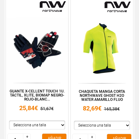
GUANTE X-CELLENT TOUCH 1U.
CHAQUETA MANGA CORTA
TÁCTIL, XLITE, BIOMAP NEGRO-
NORTHWAVE GHOST H2O
ROJO-BLANC...
WATER AMARILLO FLUO
25,84€
82,69€
51,67€
165,38€
+
+
+
+
AÑADIR
AÑADIR