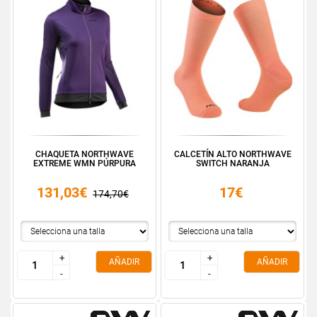
CHAQUETA NORTHWAVE
CALCETÍN ALTO NORTHWAVE
EXTREME WMN PÚRPURA
SWITCH NARANJA
131,03€
17€
174,70€
+
+
+
+
AÑADIR
AÑADIR
-
-
-
-