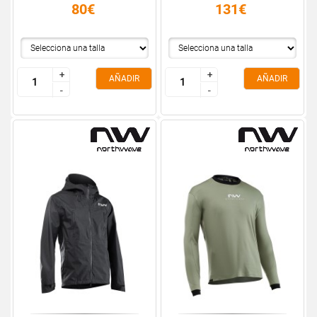
80€
131€
+
+
+
+
AÑADIR
AÑADIR
-
-
-
-