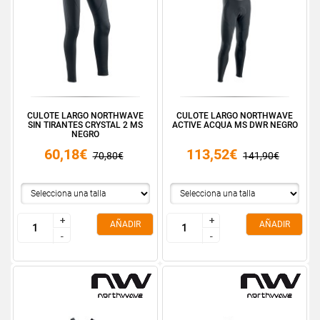
CULOTE LARGO NORTHWAVE
CULOTE LARGO NORTHWAVE
SIN TIRANTES CRYSTAL 2 MS
ACTIVE ACQUA MS DWR NEGRO
NEGRO
60,18€
113,52€
70,80€
141,90€
+
+
+
+
AÑADIR
AÑADIR
-
-
-
-