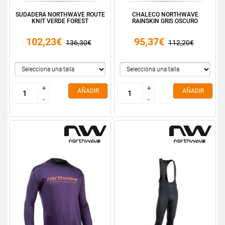
SUDADERA NORTHWAVE ROUTE
CHALECO NORTHWAVE
KNIT VERDE FOREST
RAINSKIN GRIS OSCURO
102,23€
95,37€
136,30€
112,20€
+
+
+
+
AÑADIR
AÑADIR
-
-
-
-