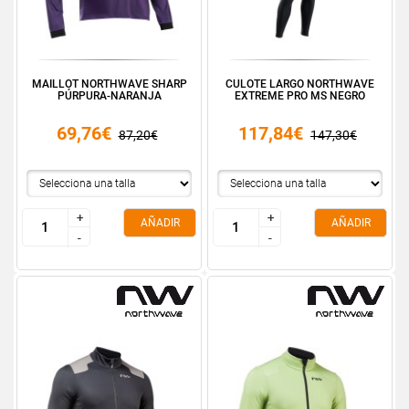
MAILLOT NORTHWAVE SHARP
CULOTE LARGO NORTHWAVE
PÚRPURA-NARANJA
EXTREME PRO MS NEGRO
69,76€
117,84€
87,20€
147,30€
+
+
+
+
AÑADIR
AÑADIR
-
-
-
-