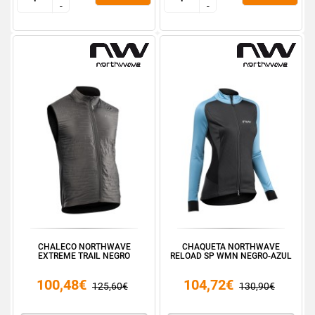
-
-
-
-
CHALECO NORTHWAVE
CHAQUETA NORTHWAVE
EXTREME TRAIL NEGRO
RELOAD SP WMN NEGRO-AZUL
100,48€
104,72€
125,60€
130,90€