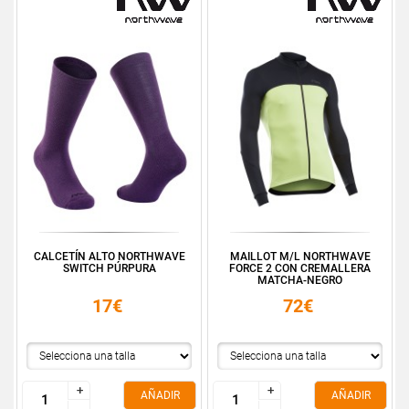
CALCETÍN ALTO NORTHWAVE
MAILLOT M/L NORTHWAVE
SWITCH PÚRPURA
FORCE 2 CON CREMALLERA
MATCHA-NEGRO
17€
72€
+
+
+
+
AÑADIR
AÑADIR