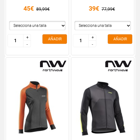
45€
39€
89,99€
77,99€
+
+
+
+
AÑADIR
AÑADIR
-
-
-
-