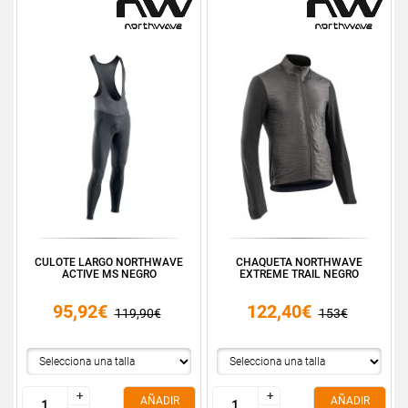
CULOTE LARGO NORTHWAVE
CHAQUETA NORTHWAVE
ACTIVE MS NEGRO
EXTREME TRAIL NEGRO
95,92€
122,40€
119,90€
153€
+
+
+
+
AÑADIR
AÑADIR