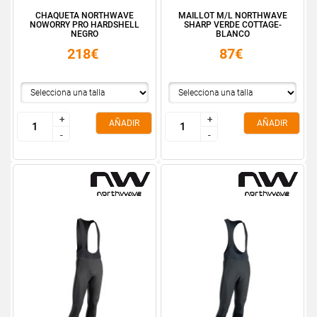
CHAQUETA NORTHWAVE
MAILLOT M/L NORTHWAVE
NOWORRY PRO HARDSHELL
SHARP VERDE COTTAGE-
NEGRO
BLANCO
218€
87€
+
+
+
+
AÑADIR
AÑADIR
-
-
-
-