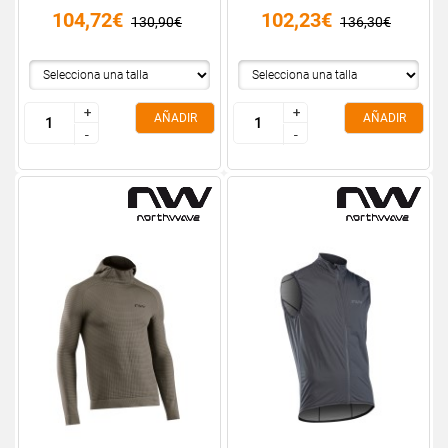
104,72€
102,23€
130,90€
136,30€
+
+
+
+
AÑADIR
AÑADIR
-
-
-
-