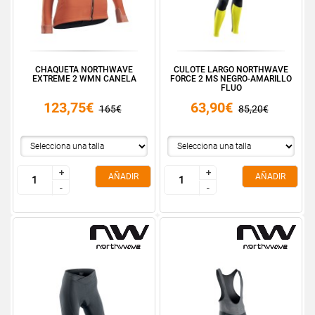
CHAQUETA NORTHWAVE
CULOTE LARGO NORTHWAVE
EXTREME 2 WMN CANELA
FORCE 2 MS NEGRO-AMARILLO
FLUO
123,75€
63,90€
165€
85,20€
+
+
+
+
AÑADIR
AÑADIR
-
-
-
-