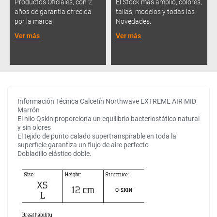
Productos Oficiales, con 2
El Stock más amplio, colores,
años de garantía ofrecida
tallas, modelos y todas las
por la marca.
Novedades.
Ver más
Ver más
Información Técnica Calcetín Northwave EXTREME AIR MID
Marrón
El hilo Qskin proporciona un equilibrio bacteriostático natural
y sin olores
El tejido de punto calado supertranspirable en toda la
superficie garantiza un flujo de aire perfecto
Dobladillo elástico doble.