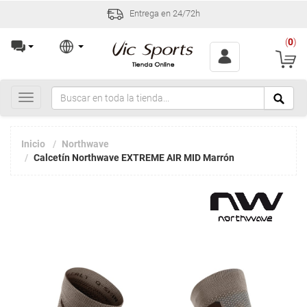
Entrega en 24/72h
(
0
)
Toggle
navigation
Inicio
Northwave
Calcetín Northwave EXTREME AIR MID Marrón