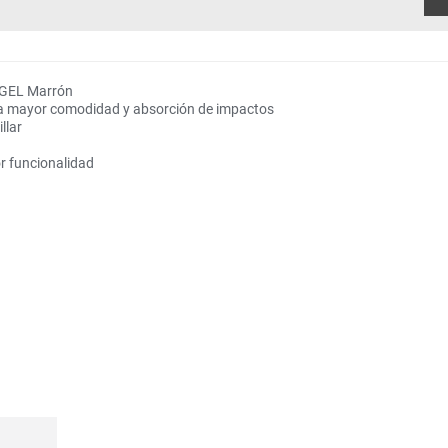
 GEL Marrón
ra mayor comodidad y absorción de impactos
llar
or funcionalidad