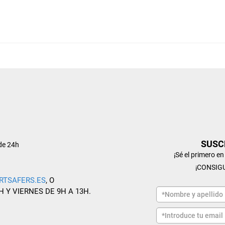
SUSC
de 24h
¡Sé el primero e
¡CONSIG
RTSAFERS.ES
, O
H Y VIERNES DE 9H A 13H.