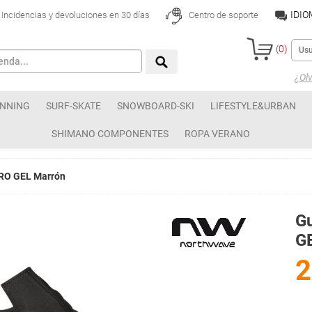
IDI
Incidencias y devoluciones en 30 días
Centro de soporte
(
0
)
¿Olv
NNING
SURF-SKATE
SNOWBOARD-SKI
LIFESTYLE&URBAN
SHIMANO COMPONENTES
ROPA VERANO
RO GEL Marrón
G
G
2