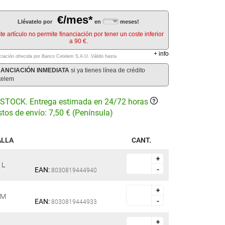
€/mes*
Llévatelo por
en
meses!
te artículo no permite financiación por tener un coste inferior
a 90 €.
+
info
ciación ofrecida por Banco Cetelem S.A.U.
Válido hasta
NANCIACIÓN INMEDIATA
si ya tienes línea de crédito
telem
STOCK. Entrega estimada en 24/72 horas
tos de envío: 7,50 € (Península)
ALLA
CANT.
+
+
L
EAN:
-
-
8030819444940
+
+
M
EAN:
-
-
8030819444933
+
+