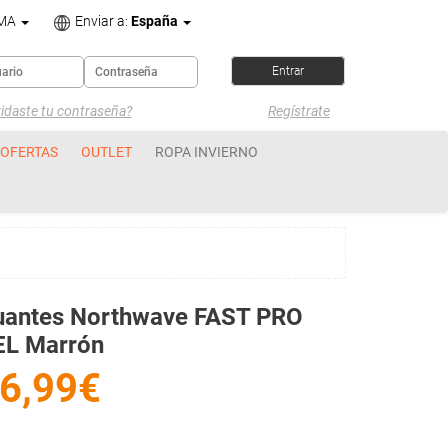
OMA
Enviar a:
España
idaste tu contraseña?
Regístrate
OFERTAS
OUTLET
ROPA INVIERNO
uantes Northwave FAST PRO
EL Marrón
6,99€