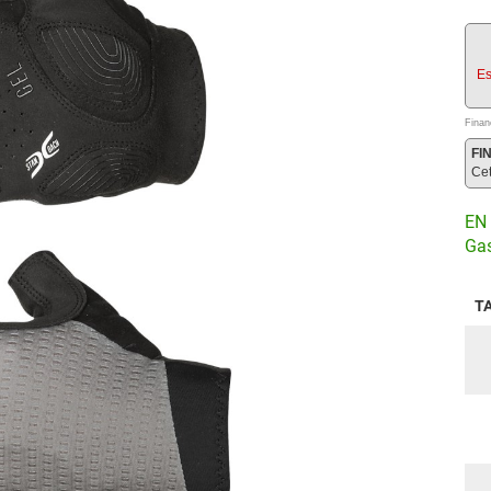
Es
Finan
FI
Ce
EN 
Gas
T