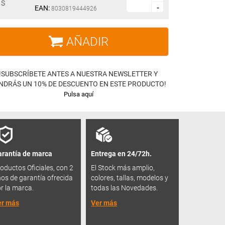
S
EAN:
-
-
8030819444926
AÑADIR
!SUBSCRÍBETE ANTES A NUESTRA NEWSLETTER Y
NDRÁS UN 10% DE DESCUENTO EN ESTE PRODUCTO!
Pulsa aquí
rantía de marca
Entrega en 24/72h.
oductos Oficiales, con 2
El Stock más amplio,
os de garantía ofrecida
colores, tallas, modelos y
r la marca.
todas las Novedades.
er más
Ver más