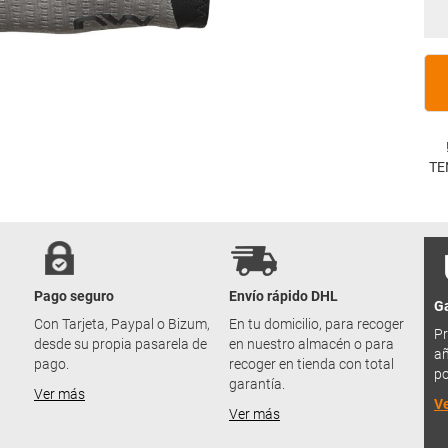
TE
Pago seguro
Envío rápido DHL
Ga
u
Con Tarjeta, Paypal o Bizum,
En tu domicilio, para recoger
Pr
desde su propia pasarela de
en nuestro almacén o para
añ
pago.
recoger en tienda con total
po
garantía.
Ver más
V
Ver más