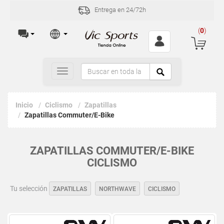
Entrega en 24/72h
(
0
)
Toggle
navigation
Inicio
Ciclismo
Zapatillas
Zapatillas Commuter/E-Bike
ZAPATILLAS COMMUTER/E-BIKE
CICLISMO
Tu selección
ZAPATILLAS
NORTHWAVE
CICLISMO