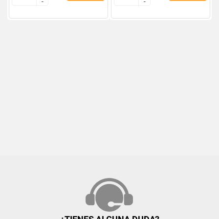
-
-
-
-