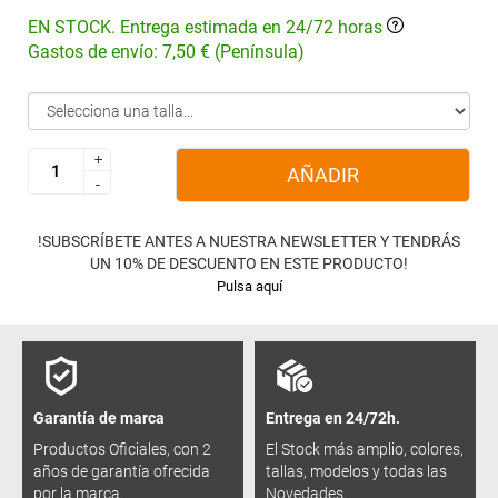
EN STOCK. Entrega estimada en 24/72 horas
Gastos de envío: 7,50 € (Península)
+
+
AÑADIR
-
-
!SUBSCRÍBETE ANTES A NUESTRA NEWSLETTER Y TENDRÁS
UN 10% DE DESCUENTO EN ESTE PRODUCTO!
Pulsa aquí
Garantía de marca
Entrega en 24/72h.
Productos Oficiales, con 2
El Stock más amplio, colores,
años de garantía ofrecida
tallas, modelos y todas las
por la marca.
Novedades.