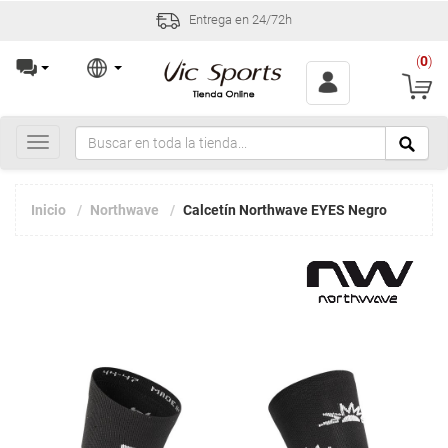
Entrega en 24/72h
(
0
)
Toggle
navigation
Inicio
Northwave
Calcetín Northwave EYES Negro