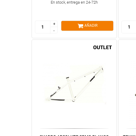
En stock, entrega en 24-72h
+
+
AÑADIR
-
-