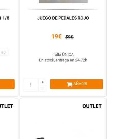
1 1/8
JUEGO DE PEDALES ROJO
19€
59€
90
Talla ÚNICA
En stock, entrega en 24-72h
+
+
AÑADIR
-
-