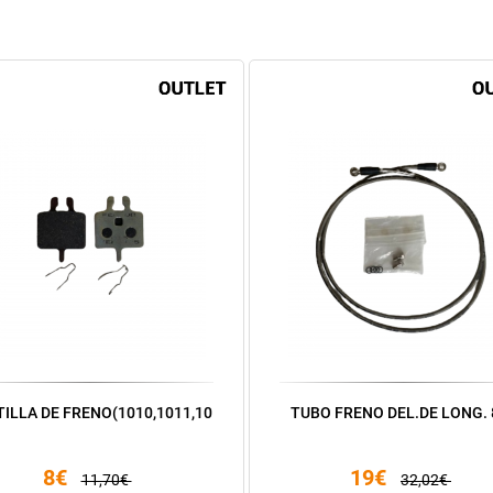
TILLA DE FRENO(1010,1011,10
TUBO FRENO DEL.DE LONG. 
8€
19€
11,70€
32,02€