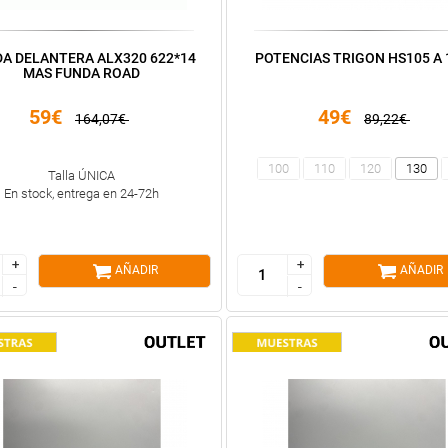
A DELANTERA ALX320 622*14
POTENCIAS TRIGON HS105 A 
MAS FUNDA ROAD
59€
49€
164,07€
89,22€
100
110
120
130
Talla ÚNICA
En stock, entrega en 24-72h
+
+
+
+
AÑADIR
AÑADIR
-
-
-
-