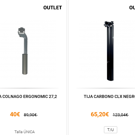
A COLNAGO ERGONOMIC 27,2
TIJA CARBONO CLX NEGR
40€
65,20€
89,90€
123,04€
T/U
Talla ÚNICA