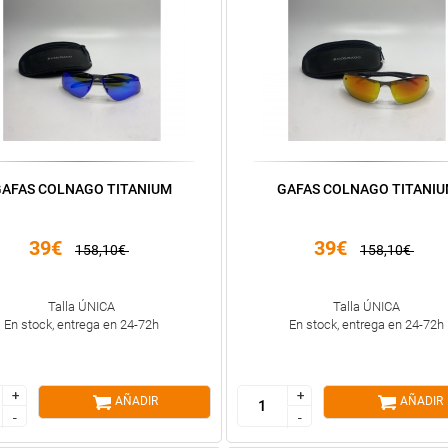
AFAS COLNAGO TITANIUM
GAFAS COLNAGO TITANI
39€
39€
158,10€
158,10€
Talla ÚNICA
Talla ÚNICA
En stock, entrega en 24-72h
En stock, entrega en 24-72h
+
+
+
+
AÑADIR
AÑADIR
-
-
-
-