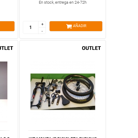
En stock, entrega en 24-72h
+
+
AÑADIR
-
-