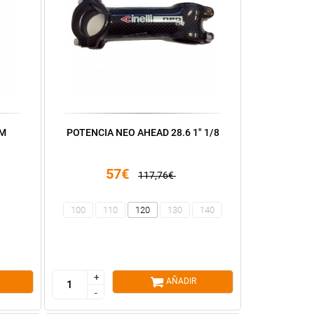
UM
POTENCIA NEO AHEAD 28.6 1" 1/8
57€
117,76€
100
110
120
130
140
+
+
AÑADIR
-
-