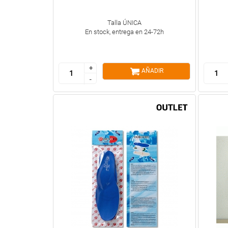
Talla ÚNICA
En stock, entrega en 24-72h
+
+
AÑADIR
-
-