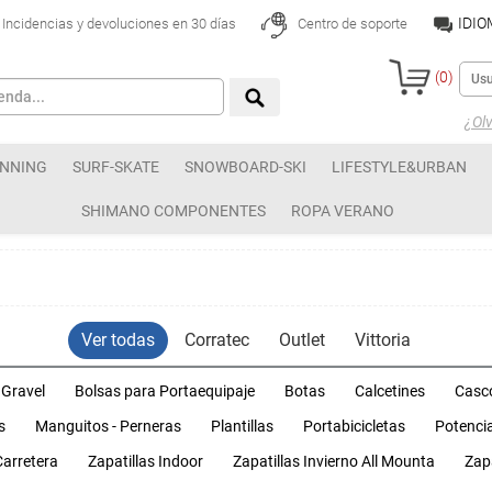
IDI
Incidencias y devoluciones en 30 días
Centro de soporte
(
0
)
¿Olv
NNING
SURF-SKATE
SNOWBOARD-SKI
LIFESTYLE&URBAN
SHIMANO COMPONENTES
ROPA VERANO
Ver todas
Corratec
Outlet
Vittoria
 Gravel
Bolsas para Portaequipaje
Botas
Calcetines
Casc
s
Manguitos - Perneras
Plantillas
Portabicicletas
Potenci
Carretera
Zapatillas Indoor
Zapatillas Invierno All Mounta
Zap