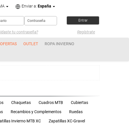
OMA
Enviar a:
España
idaste tu contraseña?
Regístrate
OFERTAS
OUTLET
ROPA INVIERNO
os
Chaquetas
Cuadros MTB
Cubiertas
as
Recambios y Complementos
Ruedas
atillas Invierno MTB XC
Zapatillas XC-Gravel