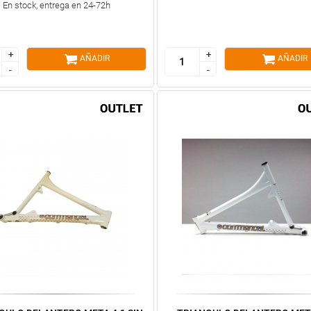
En stock, entrega en 24-72h
+
+
+
+
AÑADIR
AÑADIR
-
-
-
-