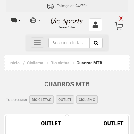
Entrega en 24/72h
(
0
)
Toggle
navigation
Inicio
Ciclismo
Bicicletas
Cuadros MTB
CUADROS MTB
Tu selección
BICICLETAS
OUTLET
CICLISMO