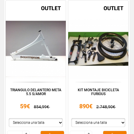
TRIANGULO DELANTERO META
KIT MONTAJE BICICLETA
5.5 S/AMOR
FURIOUS
59€
890€
854,99€
2.748,90€
+
+
+
+