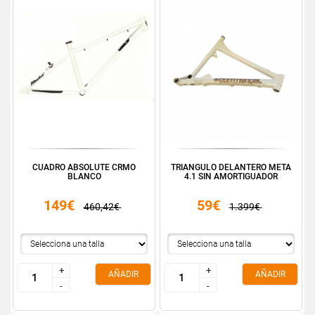
CUADRO ABSOLUTE CRMO
TRIANGULO DELANTERO META
BLANCO
4.1 SIN AMORTIGUADOR
149€
59€
460,42€
1.399€
+
+
+
+
AÑADIR
AÑADIR
-
-
-
-