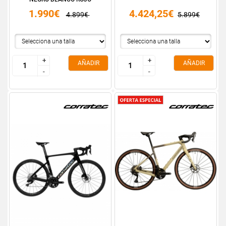
1.990€
4.424,25€
4.899€
5.899€
+
+
+
+
AÑADIR
AÑADIR
-
-
-
-