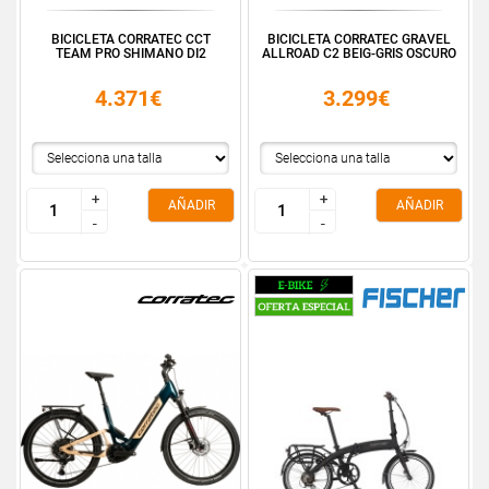
BICICLETA CORRATEC CCT
BICICLETA CORRATEC GRAVEL
TEAM PRO SHIMANO DI2
ALLROAD C2 BEIG-GRIS OSCURO
4.371€
3.299€
+
+
+
+
AÑADIR
AÑADIR
-
-
-
-