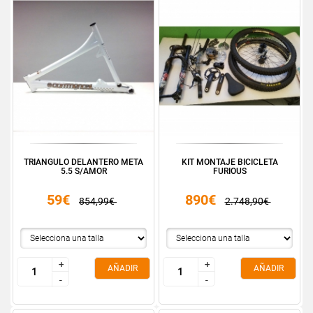
TRIANGULO DELANTERO META
KIT MONTAJE BICICLETA
5.5 S/AMOR
FURIOUS
59€
890€
854,99€
2.748,90€
+
+
+
+
AÑADIR
AÑADIR
-
-
-
-