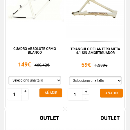
CUADRO ABSOLUTE CRMO
TRIANGULO DELANTERO META
BLANCO
4.1 SIN AMORTIGUADOR
149€
59€
460,42€
1.399€
+
+
+
+
AÑADIR
AÑADIR
-
-
-
-