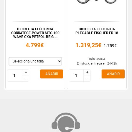
BICICLETA ELÉCTRICA
BICICLETA ELÉCTRICA
CORRATECE-POWER MTC 100
PLEGABLE FISCHER FR 18
WAVE CX6 PETROL-BEIG-...
4.799€
1.319,25€
1.759€
Talla ÚNICA
En stock, entrega en 24-72h
+
+
+
+
AÑADIR
AÑADIR
-
-
-
-