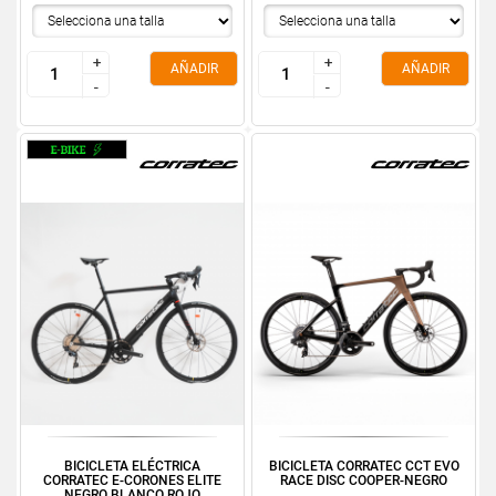
+
+
+
+
AÑADIR
AÑADIR
-
-
-
-
BICICLETA ELÉCTRICA
BICICLETA CORRATEC CCT EVO
CORRATEC E-CORONES ELITE
RACE DISC COOPER-NEGRO
NEGRO BLANCO ROJO