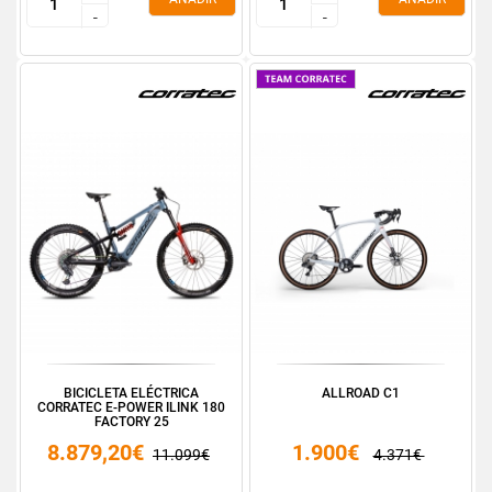
-
-
-
-
BICICLETA ELÉCTRICA
ALLROAD C1
CORRATEC E-POWER ILINK 180
FACTORY 25
8.879,20€
1.900€
11.099€
4.371€