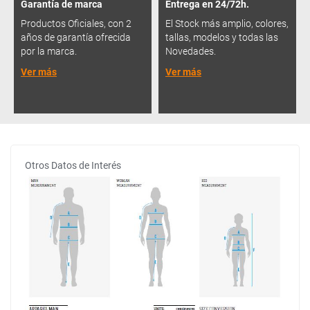
Garantía de marca
Entrega en 24/72h.
Productos Oficiales, con 2
El Stock más amplio, colores,
años de garantía ofrecida
tallas, modelos y todas las
por la marca.
Novedades.
Ver más
Ver más
Otros Datos de Interés