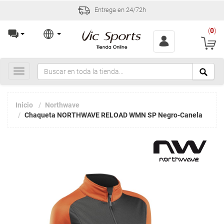
Entrega en 24/72h
(
0
)
Toggle
navigation
Inicio
Northwave
Chaqueta NORTHWAVE RELOAD WMN SP Negro-Canela