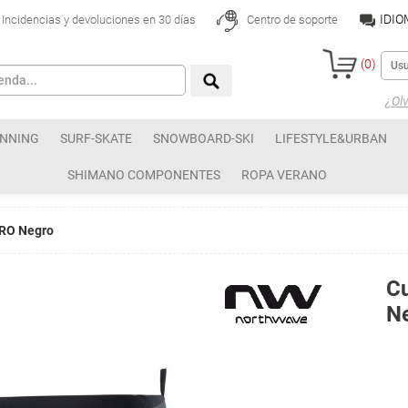
IDI
Incidencias y devoluciones en 30 días
Centro de soporte
(
0
)
¿Olv
NNING
SURF-SKATE
SNOWBOARD-SKI
LIFESTYLE&URBAN
SHIMANO COMPONENTES
ROPA VERANO
PRO Negro
Cu
N