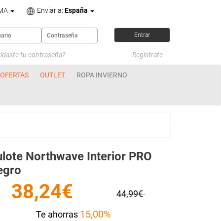
OMA
Enviar a:
España
idaste tu contraseña?
Regístrate
OFERTAS
OUTLET
ROPA INVIERNO
lote Northwave Interior PRO
egro
38,24€
44,99€
15,00%
Te ahorras