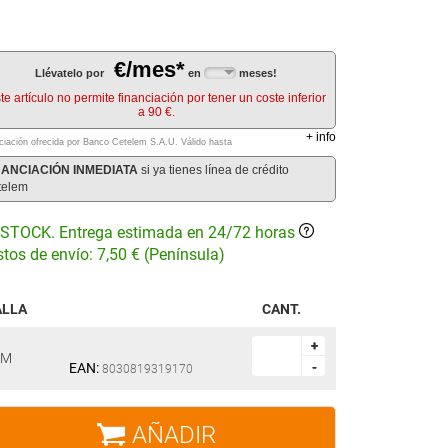
€/mes*
Llévatelo por
en
meses!
te artículo no permite financiación por tener un coste inferior
a 90 €.
+
info
ciación ofrecida por Banco Cetelem S.A.U.
Válido hasta
NANCIACIÓN INMEDIATA
si ya tienes línea de crédito
telem
STOCK. Entrega estimada en 24/72 horas
tos de envío: 7,50 € (Península)
ALLA
CANT.
+
+
M
EAN:
-
-
8030819319170
AÑADIR