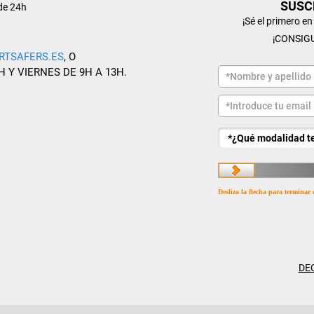
SUSC
de 24h
¡Sé el primero e
¡CONSIG
RTSAFERS.ES
, O
H Y VIERNES DE 9H A 13H.
Desliza la flecha para terminar 
DE