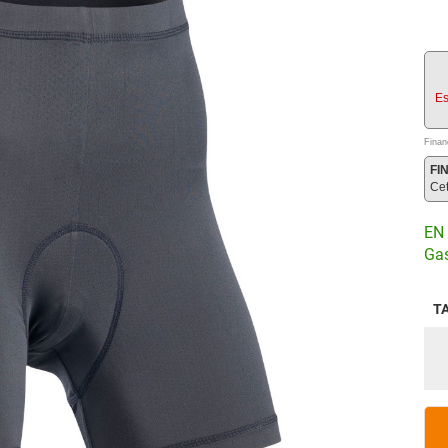
Es
Finan
FI
Ce
EN 
Gas
T