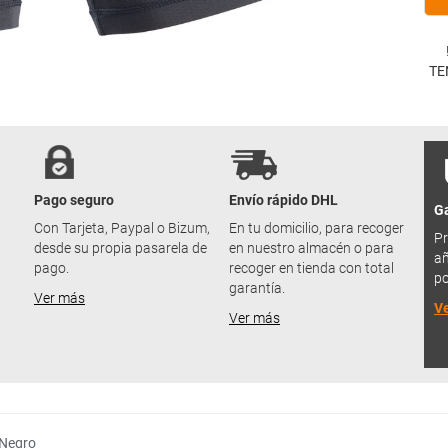
TE
Pago seguro
Envío rápido DHL
Ga
u
Con Tarjeta, Paypal o Bizum,
En tu domicilio, para recoger
Pr
desde su propia pasarela de
en nuestro almacén o para
añ
pago.
recoger en tienda con total
po
garantía.
Ver más
V
Ver más
 Negro