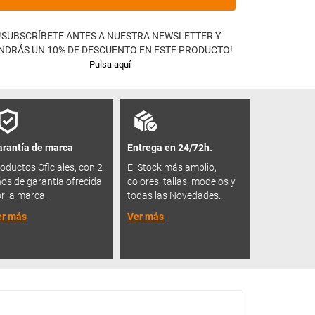
!SUBSCRÍBETE ANTES A NUESTRA NEWSLETTER Y
NDRÁS UN 10% DE DESCUENTO EN ESTE PRODUCTO!
Pulsa aquí
rantía de marca
Entrega en 24/72h.
oductos Oficiales, con 2
El Stock más amplio,
os de garantía ofrecida
colores, tallas, modelos y
r la marca.
todas las Novedades.
er más
Ver más