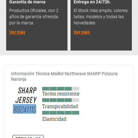
Garantía de marca
Entrega en 24/72h.
Productos Oficiales, con 2
El Stock más amplio, colores,
años de garantía ofrecida
tallas, modelos y todas las
por la marca.
Novedades.
Ver más
Ver más
Información Técnica Maillot Northwave SHARP Púrpura-
Naranja