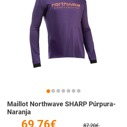
Maillot Northwave SHARP Púrpura-
Naranja
69,76€
87,20€