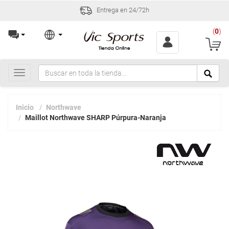
Entrega en 24/72h
(
0
)
Toggle
navigation
Inicio
Northwave
Maillot Northwave SHARP Púrpura-Naranja