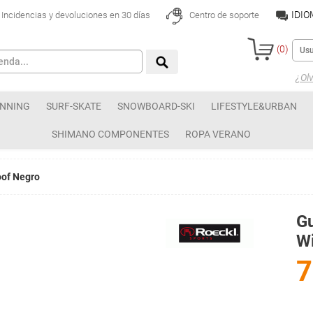
IDI
Incidencias y devoluciones en 30 días
Centro de soporte
(
0
)
¿Olv
NNING
SURF-SKATE
SNOWBOARD-SKI
LIFESTYLE&URBAN
SHIMANO COMPONENTES
ROPA VERANO
oof Negro
Gu
W
7