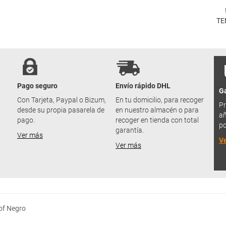
TE
Pago seguro
Envío rápido DHL
Ga
u
Con Tarjeta, Paypal o Bizum,
En tu domicilio, para recoger
Pr
desde su propia pasarela de
en nuestro almacén o para
añ
pago.
recoger en tienda con total
po
garantía.
Ver más
V
Ver más
of Negro