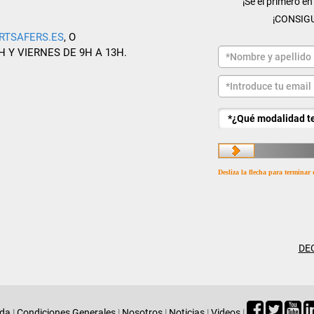
¡Sé el primero e
¡CONSIG
RTSAFERS.ES
, O
H Y VIERNES DE 9H A 13H.
Desliza la flecha para terminar 
DE
ada
|
Condiciones Generales
|
Nosotros
|
Noticias
|
Videos
|