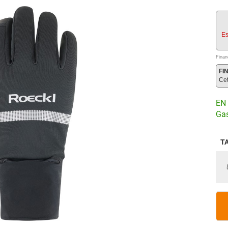
Es
Finan
FI
Ce
EN 
Gas
T