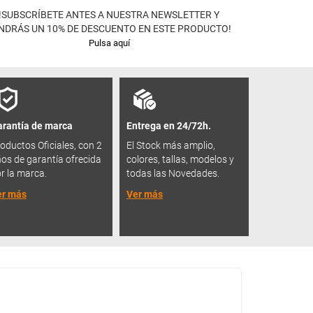
!SUBSCRÍBETE ANTES A NUESTRA NEWSLETTER Y
NDRÁS UN 10% DE DESCUENTO EN ESTE PRODUCTO!
Pulsa aquí
rantía de marca
Entrega en 24/72h.
oductos Oficiales, con 2
El Stock más amplio,
os de garantía ofrecida
colores, tallas, modelos y
r la marca.
todas las Novedades.
er más
Ver más