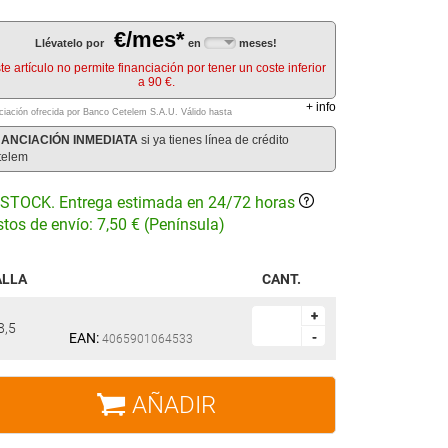
€/mes*
Llévatelo por
en
meses!
te artículo no permite financiación por tener un coste inferior
a 90 €.
+
info
ciación ofrecida por Banco Cetelem S.A.U.
Válido hasta
NANCIACIÓN INMEDIATA
si ya tienes línea de crédito
telem
STOCK. Entrega estimada en 24/72 horas
tos de envío: 7,50 € (Península)
ALLA
CANT.
+
+
8,5
EAN:
-
-
4065901064533
AÑADIR