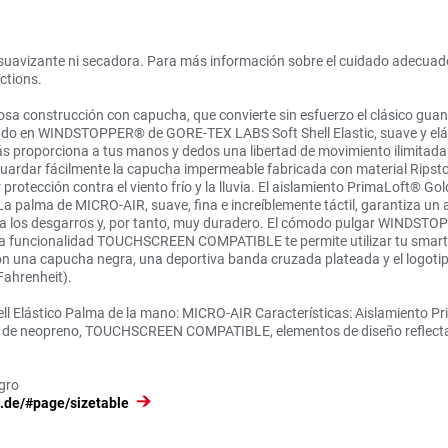
ar suavizante ni secadora. Para más información sobre el cuidado adecuado
ctions.
osa construcción con capucha, que convierte sin esfuerzo el clásico gua
nado en WINDSTOPPER® de GORE-TEX LABS Soft Shell Elastic, suave y elás
ás proporciona a tus manos y dedos una libertad de movimiento ilimitada.
guardar fácilmente la capucha impermeable fabricada con material Ripst
otección contra el viento frío y la lluvia. El aislamiento PrimaLoft® Gold
a palma de MICRO-AIR, suave, fina e increíblemente táctil, garantiza un a
te a los desgarros y, por tanto, muy duradero. El cómodo pulgar WINDST
y la funcionalidad TOUCHSCREEN COMPATIBLE te permite utilizar tu smartp
con una capucha negra, una deportiva banda cruzada plateada y el logotipo
Fahrenheit).
lástico Palma de la mano: MICRO-AIR Características: Aislamiento Pri
neopreno, TOUCHSCREEN COMPATIBLE, elementos de diseño reflectantes
gro
l.de/#page/sizetable