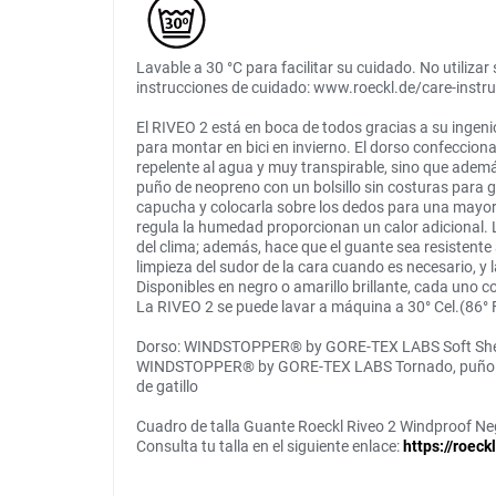
Lavable a 30 °C para facilitar su cuidado. No utiliz
instrucciones de cuidado: www.roeckl.de/care-instru
El RIVEO 2 está en boca de todos gracias a su ingeni
para montar en bici en invierno. El dorso confeccio
repelente al agua y muy transpirable, sino que adem
puño de neopreno con un bolsillo sin costuras para 
capucha y colocarla sobre los dedos para una mayor pr
regula la humedad proporcionan un calor adicional. L
del clima; además, hace que el guante sea resisten
limpieza del sudor de la cara cuando es necesario, 
Disponibles en negro o amarillo brillante, cada uno 
La RIVEO 2 se puede lavar a máquina a 30° Cel.(86° 
Dorso: WINDSTOPPER® by GORE-TEX LABS Soft Shell E
WINDSTOPPER® by GORE-TEX LABS Tornado, puño de 
de gatillo
Cuadro de talla Guante Roeckl Riveo 2 Windproof Ne
Consulta tu talla en el siguiente enlace:
https://roeck