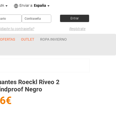
OMA
Enviar a:
España
idaste tu contraseña?
Regístrate
OFERTAS
OUTLET
ROPA INVIERNO
antes Roeckl Riveo 2
indproof Negro
6€