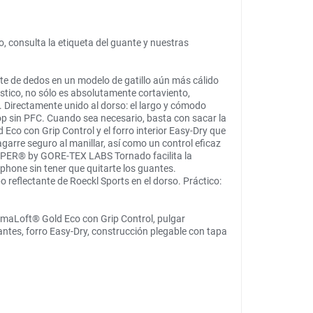
, consulta la etiqueta del guante y nuestras
nte de dedos en un modelo de gatillo aún más cálido
tico, no sólo es absolutamente cortaviento,
 Directamente unido al dorso: el largo y cómodo
op sin PFC. Cuando sea necesario, basta con sacar la
 Eco con Grip Control y el forro interior Easy-Dry que
garre seguro al manillar, así como un control eficaz
OPPER® by GORE-TEX LABS Tornado facilita la
hone sin tener que quitarte los guantes.
 reflectante de Roeckl Sports en el dorso. Práctico:
maLoft® Gold Eco con Grip Control, pulgar
, forro Easy-Dry, construcción plegable con tapa