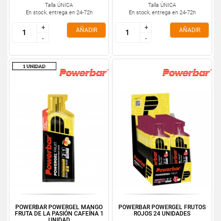
Talla ÚNICA
Talla ÚNICA
En stock, entrega en 24-72h
En stock, entrega en 24-72h
+
+
+
+
AÑADIR
AÑADIR
-
-
-
-
POWERBAR POWERGEL MANGO
POWERBAR POWERGEL FRUTOS
FRUTA DE LA PASIÓN CAFEÍNA 1
ROJOS 24 UNIDADES
UNIDAD