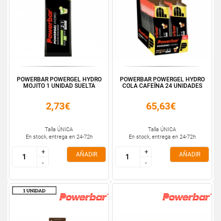
POWERBAR POWERGEL HYDRO
POWERBAR POWERGEL HYDRO
MOJITO 1 UNIDAD SUELTA
COLA CAFEÍNA 24 UNIDADES
2,73€
65,63€
Talla ÚNICA
Talla ÚNICA
En stock, entrega en 24-72h
En stock, entrega en 24-72h
+
+
+
+
AÑADIR
AÑADIR
-
-
-
-