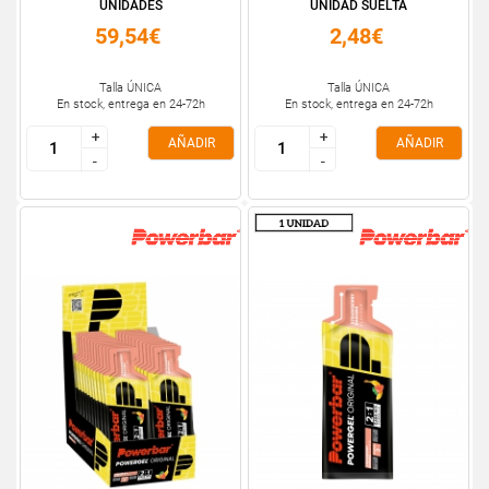
UNIDADES
UNIDAD SUELTA
59,54€
2,48€
Talla ÚNICA
Talla ÚNICA
En stock, entrega en 24-72h
En stock, entrega en 24-72h
+
+
+
+
AÑADIR
AÑADIR
-
-
-
-