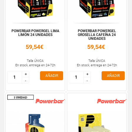
POWERBAR POWERGEL LIMA
POWERBAR POWERGEL
LIMÓN 24 UNIDADES
GROSELLA CAFEÍNA 24
UNIDADES
59,54€
59,54€
Talla ÚNICA
Talla ÚNICA
En stock, entrega en 24-72h
En stock, entrega en 24-72h
+
+
+
+
AÑADIR
AÑADIR
-
-
-
-