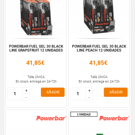
POWERBAR FUEL GEL 30 BLACK
POWERBAR FUEL GEL 30 BLACK
LINE GRAPEFRUIT 12 UNIDADES
LINE PEACH 12 UNIDADES
41,85€
41,85€
Talla ÚNICA
Talla ÚNICA
En stock, entrega en 24-72h
En stock, entrega en 24-72h
+
+
+
+
AÑADIR
AÑADIR
-
-
-
-