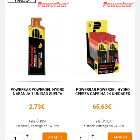
POWERBAR POWERGEL HYDRO
POWERBAR POWERGEL HYDRO
NARANJA 1 UNIDAD SUELTA
CEREZA CAFEÍNA 24 UNIDADES
2,73€
65,63€
Talla ÚNICA
Talla ÚNICA
En stock, entrega en 24-72h
En stock, entrega en 24-72h
+
+
+
+
AÑADIR
AÑADIR