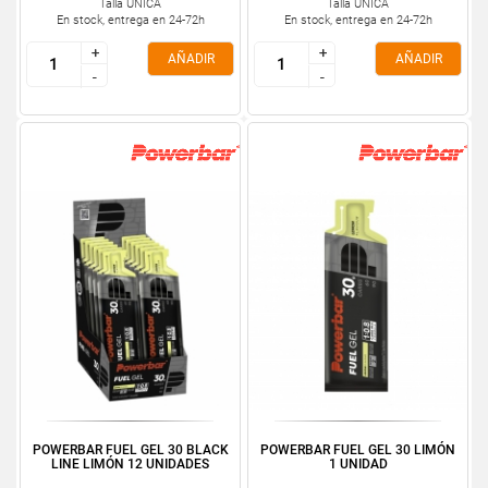
Talla ÚNICA
Talla ÚNICA
En stock, entrega en 24-72h
En stock, entrega en 24-72h
+
+
+
+
AÑADIR
AÑADIR
-
-
-
-
POWERBAR FUEL GEL 30 BLACK
POWERBAR FUEL GEL 30 LIMÓN
LINE LIMÓN 12 UNIDADES
1 UNIDAD