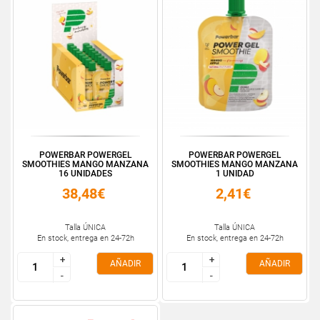
POWERBAR POWERGEL
POWERBAR POWERGEL
SMOOTHIES MANGO MANZANA
SMOOTHIES MANGO MANZANA
16 UNIDADES
1 UNIDAD
38,48€
2,41€
Talla ÚNICA
Talla ÚNICA
En stock, entrega en 24-72h
En stock, entrega en 24-72h
+
+
+
+
AÑADIR
AÑADIR
-
-
-
-