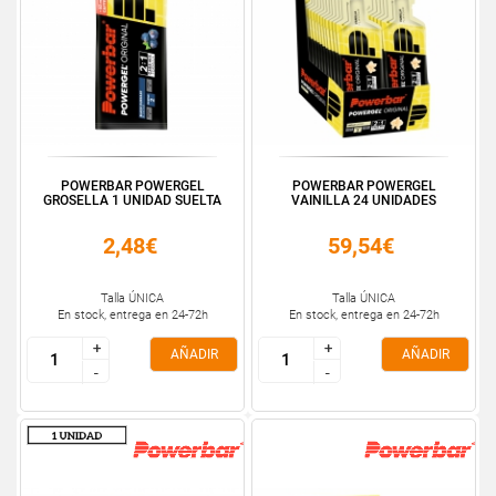
POWERBAR POWERGEL
POWERBAR POWERGEL
GROSELLA 1 UNIDAD SUELTA
VAINILLA 24 UNIDADES
2,48€
59,54€
Talla ÚNICA
Talla ÚNICA
En stock, entrega en 24-72h
En stock, entrega en 24-72h
+
+
+
+
AÑADIR
AÑADIR
-
-
-
-