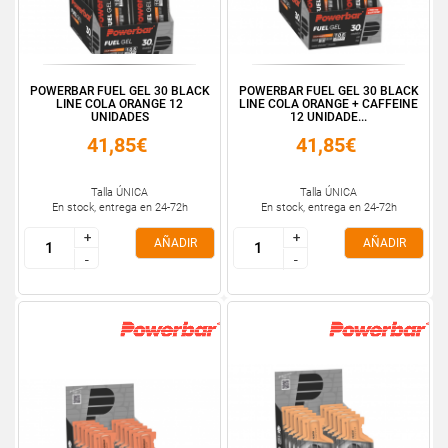
POWERBAR FUEL GEL 30 BLACK
POWERBAR FUEL GEL 30 BLACK
LINE COLA ORANGE 12
LINE COLA ORANGE + CAFFEINE
UNIDADES
12 UNIDADE...
41,85€
41,85€
Talla ÚNICA
Talla ÚNICA
En stock, entrega en 24-72h
En stock, entrega en 24-72h
+
+
+
+
AÑADIR
AÑADIR
-
-
-
-