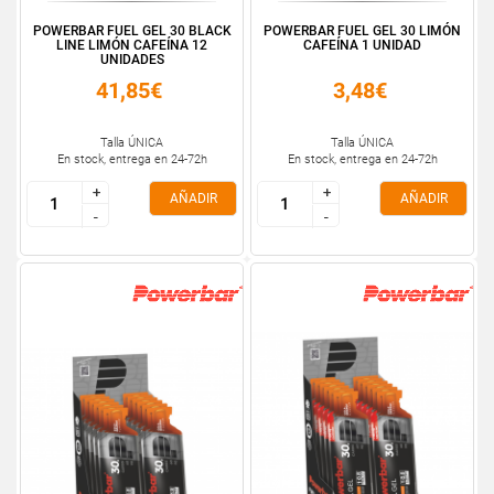
POWERBAR FUEL GEL 30 BLACK
POWERBAR FUEL GEL 30 LIMÓN
LINE LIMÓN CAFEÍNA 12
CAFEÍNA 1 UNIDAD
UNIDADES
41,85€
3,48€
Talla ÚNICA
Talla ÚNICA
En stock, entrega en 24-72h
En stock, entrega en 24-72h
+
+
+
+
AÑADIR
AÑADIR
-
-
-
-