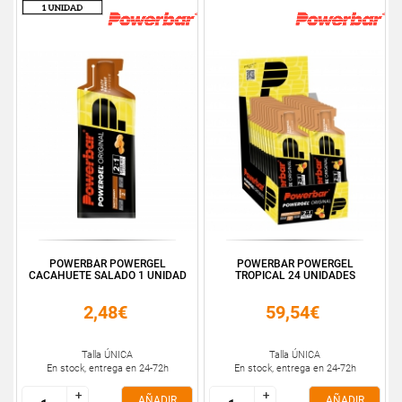
POWERBAR POWERGEL
POWERBAR POWERGEL
CACAHUETE SALADO 1 UNIDAD
TROPICAL 24 UNIDADES
2,48€
59,54€
Talla ÚNICA
Talla ÚNICA
En stock, entrega en 24-72h
En stock, entrega en 24-72h
+
+
+
+
AÑADIR
AÑADIR