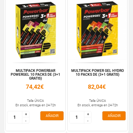
MULTIPACK POWERBAR
MULTIPACK POWER GEL HYDRO
POWERGEL 10 PACKS DE (3+1
10 PACKS DE (3+1 GRATIS)
GRATIS)
74,42€
82,04€
Talla ÚNICA
Talla ÚNICA
En stock, entrega en 24-72h
En stock, entrega en 24-72h
+
+
+
+
AÑADIR
AÑADIR
-
-
-
-