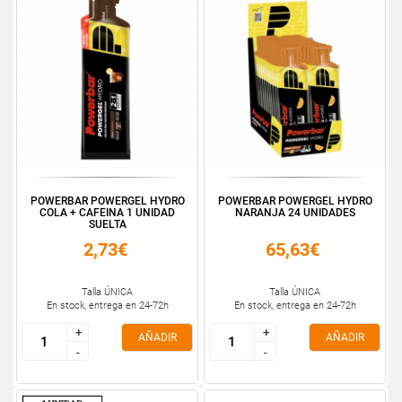
POWERBAR POWERGEL HYDRO
POWERBAR POWERGEL HYDRO
COLA + CAFEINA 1 UNIDAD
NARANJA 24 UNIDADES
SUELTA
2,73€
65,63€
Talla ÚNICA
Talla ÚNICA
En stock, entrega en 24-72h
En stock, entrega en 24-72h
+
+
+
+
AÑADIR
AÑADIR
-
-
-
-