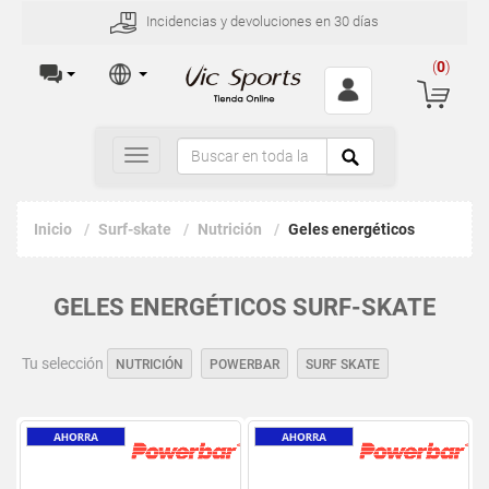
Incidencias y devoluciones en 30 días
(
0
)
Toggle
navigation
Inicio
Surf-skate
Nutrición
Geles energéticos
GELES ENERGÉTICOS SURF-SKATE
Tu selección
NUTRICIÓN
POWERBAR
SURF SKATE