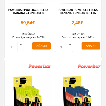
POWERBAR POWERGEL FRESA
POWERBAR POWERGEL FRESA
BANANA 24 UNIDADES
BANANA 1 UNIDAD SUELTA
59,54€
2,48€
Talla ÚNICA
Talla ÚNICA
En stock, entrega en 24-72h
En stock, entrega en 24-72h
+
+
+
+
AÑADIR
AÑADIR
-
-
-
-