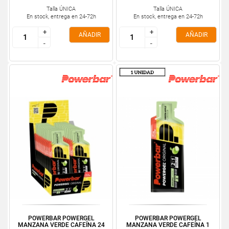
Talla ÚNICA
Talla ÚNICA
En stock, entrega en 24-72h
En stock, entrega en 24-72h
+
+
+
+
AÑADIR
AÑADIR
-
-
-
-
POWERBAR POWERGEL
POWERBAR POWERGEL
MANZANA VERDE CAFEÍNA 24
MANZANA VERDE CAFEÍNA 1