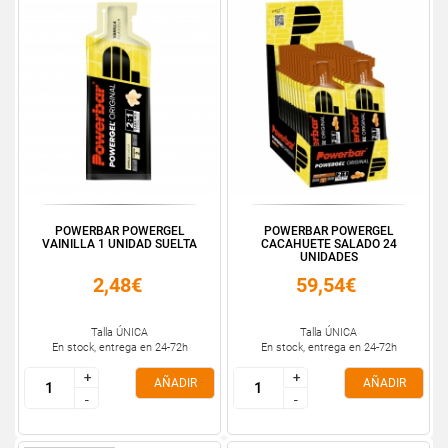
POWERBAR POWERGEL
POWERBAR POWERGEL
VAINILLA 1 UNIDAD SUELTA
CACAHUETE SALADO 24
UNIDADES
2,48€
59,54€
Talla ÚNICA
Talla ÚNICA
En stock, entrega en 24-72h
En stock, entrega en 24-72h
+
+
+
+
AÑADIR
AÑADIR
-
-
-
-