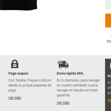
TE
Pago seguro
Envío rápido DHL
Ga
u
Con Tarjeta, Paypal o Bizum,
En tu domicilio, para recoger
Pr
desde su propia pasarela de
en nuestro almacén o para
añ
pago.
recoger en tienda con total
po
garantía.
Ver más
V
Ver más