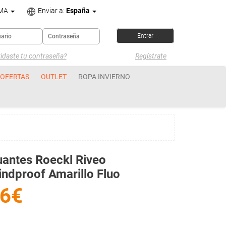
OMA
Enviar a:
España
idaste tu contraseña?
Regístrate
OFERTAS
OUTLET
ROPA INVIERNO
antes Roeckl Riveo
ndproof Amarillo Fluo
6€