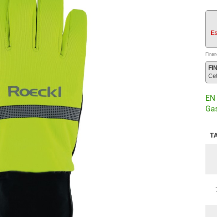
Es
Finan
FI
Ce
EN 
Gas
T