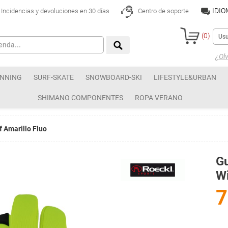
IDI
Incidencias y devoluciones en 30 días
Centro de soporte
(
0
)
¿Olv
NNING
SURF-SKATE
SNOWBOARD-SKI
LIFESTYLE&URBAN
SHIMANO COMPONENTES
ROPA VERANO
 Amarillo Fluo
Gu
Wi
7