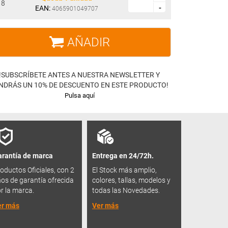
8
EAN:
-
-
4065901049707
AÑADIR
!SUBSCRÍBETE ANTES A NUESTRA NEWSLETTER Y
NDRÁS UN 10% DE DESCUENTO EN ESTE PRODUCTO!
Pulsa aquí
rantía de marca
Entrega en 24/72h.
oductos Oficiales, con 2
El Stock más amplio,
os de garantía ofrecida
colores, tallas, modelos y
r la marca.
todas las Novedades.
er más
Ver más