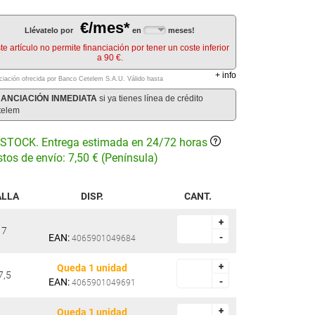
€/mes*
Llévatelo por
en
meses!
te artículo no permite financiación por tener un coste inferior
a 90 €.
+
info
ciación ofrecida por Banco Cetelem S.A.U.
Válido hasta
NANCIACIÓN INMEDIATA
si ya tienes línea de crédito
telem
STOCK. Entrega estimada en 24/72 horas
tos de envío: 7,50 € (Península)
ALLA
DISP.
CANT.
+
+
7
EAN:
-
-
4065901049684
+
+
Queda 1 unidad
7,5
EAN:
-
-
4065901049691
+
+
Queda 1 unidad