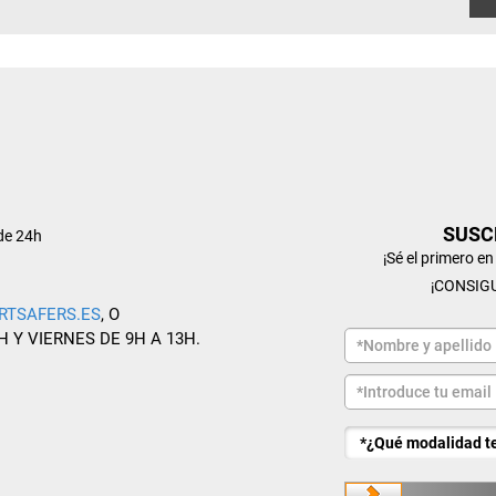
SUSC
de 24h
¡Sé el primero e
¡CONSIG
RTSAFERS.ES
, O
H Y VIERNES DE 9H A 13H.