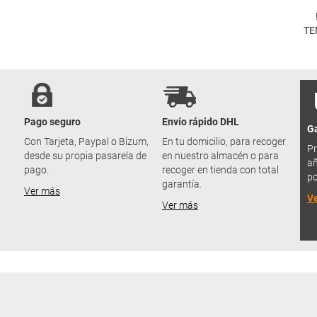
TE
Pago seguro
Envío rápido DHL
Ga
u
Con Tarjeta, Paypal o Bizum,
En tu domicilio, para recoger
Pr
desde su propia pasarela de
en nuestro almacén o para
añ
pago.
recoger en tienda con total
po
garantía.
Ver más
V
Ver más