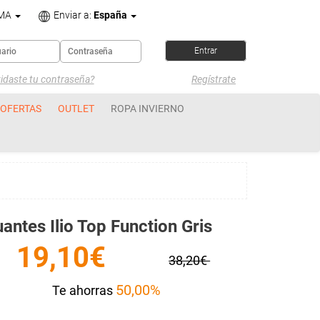
OMA
Enviar a:
España
idaste tu contraseña?
Regístrate
OFERTAS
OUTLET
ROPA INVIERNO
antes Ilio Top Function Gris
19,10€
38,20€
50,00%
Te ahorras