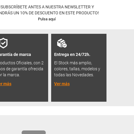
!SUBSCRÍBETE ANTES A NUESTRA NEWSLETTER Y
NDRÁS UN 10% DE DESCUENTO EN ESTE PRODUCTO!
Pulsa aquí
rantía de marca
Entrega en 24/72h.
oductos Oficiales, con 2
El Stock más amplio,
os de garantía ofrecida
colores, tallas, modelos y
r la marca.
todas las Novedades.
er más
Ver más