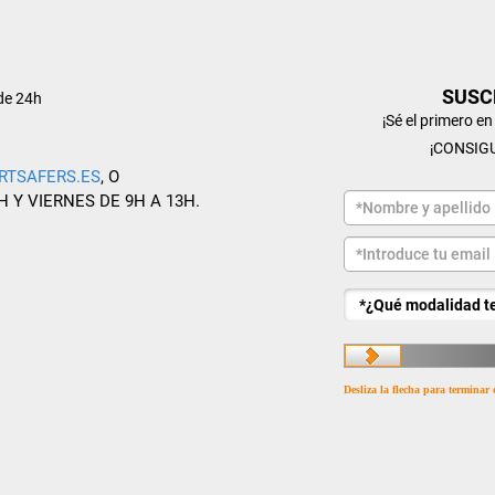
SUSC
de 24h
¡Sé el primero e
¡CONSIG
RTSAFERS.ES
, O
H Y VIERNES DE 9H A 13H.
Desliza la flecha para terminar 