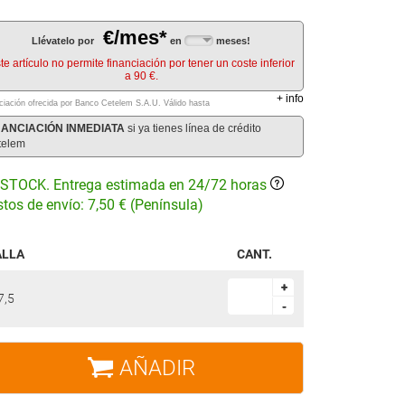
€/mes*
Llévatelo por
en
meses!
te artículo no permite financiación por tener un coste inferior
a 90 €.
+
info
ciación ofrecida por Banco Cetelem S.A.U.
Válido hasta
NANCIACIÓN INMEDIATA
si ya tienes línea de crédito
telem
STOCK. Entrega estimada en 24/72 horas
tos de envío: 7,50 € (Península)
ALLA
CANT.
+
+
7,5
-
-
AÑADIR