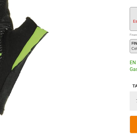
Es
Finan
FI
Ce
EN 
Gas
T