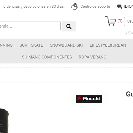
IDI
Incidencias y devoluciones en 30 días
Centro de soporte
(
0
)
¿Olv
NNING
SURF-SKATE
SNOWBOARD-SKI
LIFESTYLE&URBAN
SHIMANO COMPONENTES
ROPA VERANO
Gu