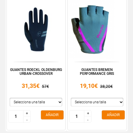
GUANTES ROECKL OLDENBURG
GUANTES BREMEN
URBAN-CROSSOVER
PERFORMANCE GRIS
31,35€
19,10€
57€
38,20€
+
+
+
+
AÑADIR
AÑADIR
-
-
-
-