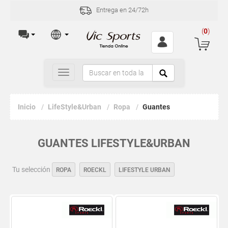
Entrega en 24/72h
(
0
)
Toggle
navigation
Inicio
LifeStyle&Urban
Ropa
Guantes
GUANTES LIFESTYLE&URBAN
Tu selección
ROPA
ROECKL
LIFESTYLE URBAN