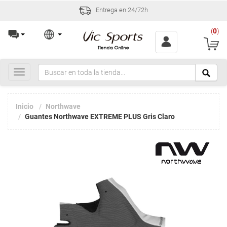
Entrega en 24/72h
(
0
)
Toggle
navigation
Inicio
Northwave
Guantes Northwave EXTREME PLUS Gris Claro