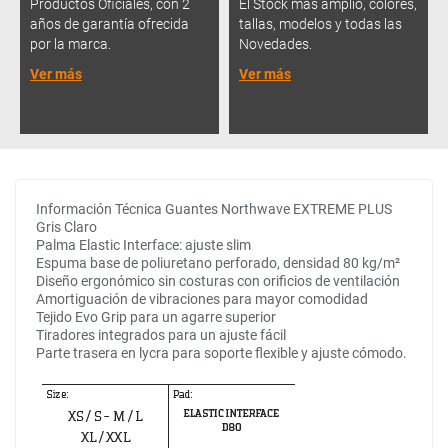
Productos Oficiales, con 2
El Stock más amplio, colores,
años de garantía ofrecida
tallas, modelos y todas las
por la marca.
Novedades.
Ver más
Ver más
Información Técnica Guantes Northwave EXTREME PLUS
Gris Claro
Palma Elastic Interface: ajuste slim
Espuma base de poliuretano perforado, densidad 80 kg/m²
Diseño ergonómico sin costuras con orificios de ventilación
Amortiguación de vibraciones para mayor comodidad
Tejido Evo Grip para un agarre superior
Tiradores integrados para un ajuste fácil
Parte trasera en lycra para soporte flexible y ajuste cómodo.