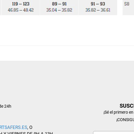
SUSC
de 24h
¡Sé el primero e
¡CONSIG
RTSAFERS.ES
, O
H Y VIERNES DE 9H A 13H.