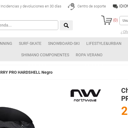
IDI
Incidencias y devoluciones en 30 días
Centro de soporte
(
0
)
¿Olv
NNING
SURF-SKATE
SNOWBOARD-SKI
LIFESTYLE&URBAN
SHIMANO COMPONENTES
ROPA VERANO
ORRY PRO HARDSHELL Negro
C
P
2