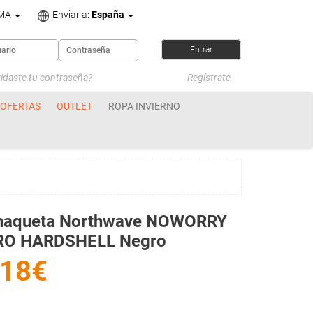
OMA
Enviar a:
España
idaste tu contraseña?
Regístrate
OFERTAS
OUTLET
ROPA INVIERNO
haqueta Northwave NOWORRY
RO HARDSHELL Negro
18€