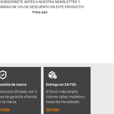
!SUBSCRÍBETE ANTES A NUESTRA NEWSLETTER Y
NDRÁS UN 10% DE DESCUENTO EN ESTE PRODUCTO!
Pulsa aquí
rantía de marca
Entrega en 24/72h.
oductos Oficiales, con 2
El Stock más amplio,
os de garantía ofrecida
colores, tallas, modelos y
r la marca.
todas las Novedades.
er más
Ver más