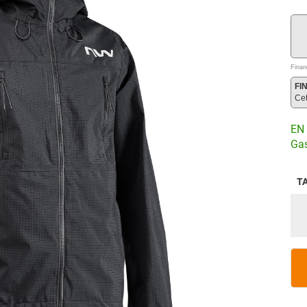
Finan
FI
Ce
EN 
Gas
T