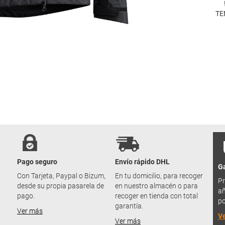
TE
Pago seguro
Envío rápido DHL
Ga
u
Con Tarjeta, Paypal o Bizum,
En tu domicilio, para recoger
Pr
desde su propia pasarela de
en nuestro almacén o para
añ
pago.
recoger en tienda con total
po
garantía.
Ver más
V
Ver más