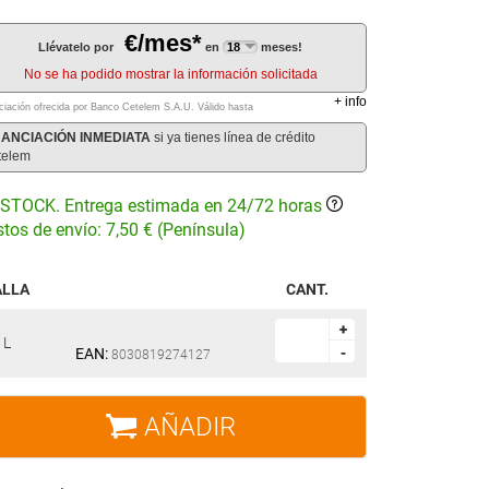
€/mes*
Llévatelo por
en
meses!
No se ha podido mostrar la información solicitada
+
info
ciación ofrecida por Banco Cetelem S.A.U.
Válido hasta
NANCIACIÓN INMEDIATA
si ya tienes línea de crédito
telem
STOCK. Entrega estimada en 24/72 horas
tos de envío: 7,50 € (Península)
ALLA
CANT.
+
+
L
EAN:
-
-
8030819274127
AÑADIR