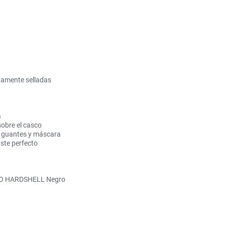
tamente selladas
a
sobre el casco
ra guantes y máscara
uste perfecto
RO HARDSHELL Negro