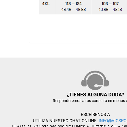
¿TIENES ALGUNA DUDA?
Responderemos a tus consulta en menos 
ESCRÍBENOS A
UTILIZA NUESTRO CHAT ONLINE,
INFO@VICSPO
LLAMA AL +34 972 268 299 DE LUNES A JUEVES A 9H A 18