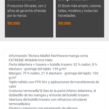
Productos Oficiales, con 2
El Stock más amplio, colores,
años de garantía ofrecida
tallas, modelos y todas las
por la marca.
Novedades.
Ver más
Ver más
Información Técnica Maillot Northwave manga corta
EXTREME WOMAN Gris Hielo
Parte delantera + trasera + bolsillo trasero: 92 % nailon, 8 %
elastano - gramaje del tejido: 155 g/m²
Mangas: 79 % nailon, 21 % elastano - gramaje del tejido: 160
g/m²
Tejido teñido con FPS 50+ y aplicaciones de transferencia de
calor
Costuras termosella"&"das en la parte inferior delantera, el
dobladillo de las mangas y el borde del bolsillo trasero
Abertura del bolsillo trasero con refuerzos circulares
termosellados
Elástico compacto con estampado de silicona