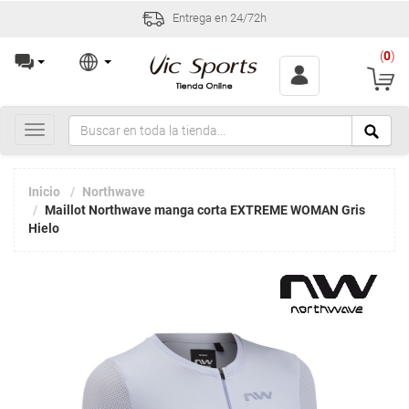
Entrega en 24/72h
(
0
)
Toggle
navigation
Inicio
Northwave
Maillot Northwave manga corta EXTREME WOMAN Gris
Hielo