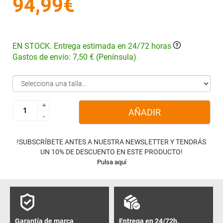
94,99€
EN STOCK. Entrega estimada en 24/72 horas
Gastos de envío: 7,50 € (Península)
+
+
AÑADIR
-
-
!SUBSCRÍBETE ANTES A NUESTRA NEWSLETTER Y TENDRÁS
UN 10% DE DESCUENTO EN ESTE PRODUCTO!
Pulsa aquí
Garantía de marca
Entrega en 24/72h.