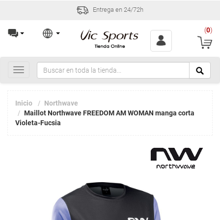
Entrega en 24/72h
(
0
)
Toggle
navigation
Inicio
Northwave
Maillot Northwave FREEDOM AM WOMAN manga corta
Violeta-Fucsia