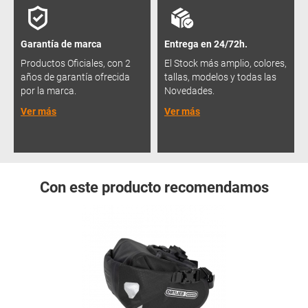
Garantía de marca
Entrega en 24/72h.
Productos Oficiales, con 2
El Stock más amplio, colores,
años de garantía ofrecida
tallas, modelos y todas las
por la marca.
Novedades.
Ver más
Ver más
Con este producto recomendamos