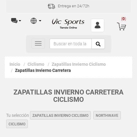
Entrega en 24/72h
(
0
)
Toggle
navigation
Inicio
Ciclismo
Zapatillas Invierno Ciclismo
Zapatillas Invierno Carretera
ZAPATILLAS INVIERNO CARRETERA
CICLISMO
Tu selección
ZAPATILLAS INVIERNO CICLISMO
NORTHWAVE
CICLISMO