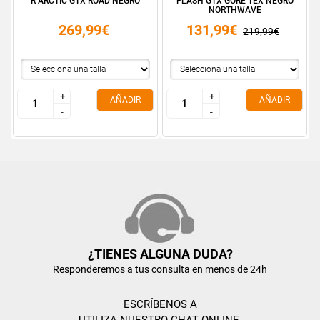
R ARCTIC GTX ROAD NEGRO
FLASH GTX GORE TEX NEGRO
NORTHWAVE
269,99€
131,99€
219,99€
+
+
+
+
AÑADIR
AÑADIR
-
-
-
-
¿TIENES ALGUNA DUDA?
Responderemos a tus consulta en menos de 24h
ESCRÍBENOS A