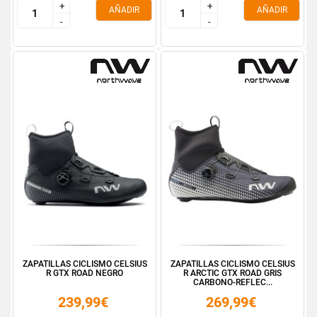
+
+
+
+
AÑADIR
AÑADIR
-
-
-
-
ZAPATILLAS CICLISMO CELSIUS
ZAPATILLAS CICLISMO CELSIUS
R GTX ROAD NEGRO
R ARCTIC GTX ROAD GRIS
CARBONO-REFLEC...
239,99€
269,99€