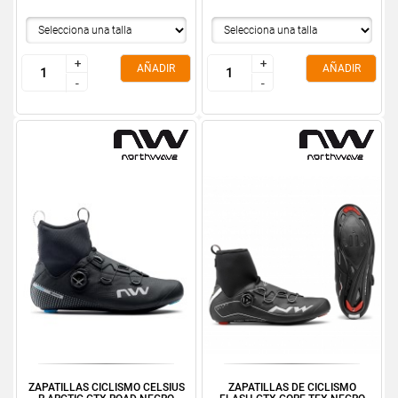
+
+
+
+
AÑADIR
AÑADIR
-
-
-
-
ZAPATILLAS CICLISMO CELSIUS
ZAPATILLAS DE CICLISMO