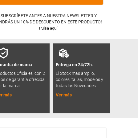
!SUBSCRÍBETE ANTES A NUESTRA NEWSLETTER Y
NDRÁS UN 10% DE DESCUENTO EN ESTE PRODUCTO!
Pulsa aquí
rantía de marca
Entrega en 24/72h.
oductos Oficiales, con 2
El Stock más amplio,
os de garantía ofrecida
colores, tallas, modelos y
r la marca.
todas las Novedades.
er más
Ver más