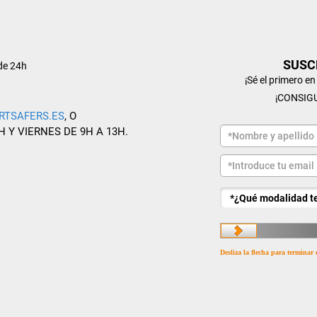
SUSC
de 24h
¡Sé el primero e
¡CONSIG
RTSAFERS.ES
, O
H Y VIERNES DE 9H A 13H.
Desliza la flecha para terminar 