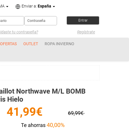
OMA
Enviar a:
España
idaste tu contraseña?
Regístrate
OFERTAS
OUTLET
ROPA INVIERNO
aillot Northwave M/l BOMB
is Hielo
41,99€
69,99€
40,00%
Te ahorras