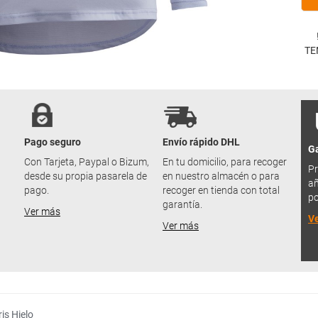
TE
Pago seguro
Envío rápido DHL
Ga
u
Con Tarjeta, Paypal o Bizum,
En tu domicilio, para recoger
Pr
desde su propia pasarela de
en nuestro almacén o para
añ
pago.
recoger en tienda con total
po
garantía.
Ver más
V
Ver más
is Hielo