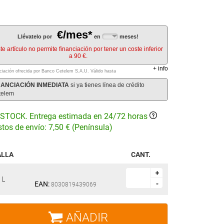
€/mes*
Llévatelo por
en
meses!
te artículo no permite financiación por tener un coste inferior
a 90 €.
+
info
ciación ofrecida por Banco Cetelem S.A.U.
Válido hasta
NANCIACIÓN INMEDIATA
si ya tienes línea de crédito
telem
STOCK. Entrega estimada en 24/72 horas
tos de envío: 7,50 € (Península)
ALLA
CANT.
+
+
L
EAN:
-
-
8030819439069
AÑADIR