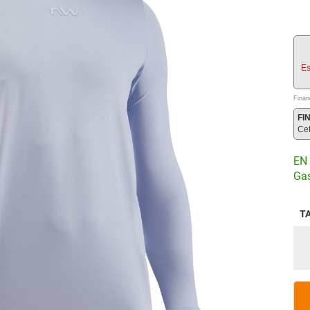
Es
Finan
FI
Ce
EN 
Gas
T