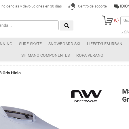
IDI
Incidencias y devoluciones en 30 días
Centro de soporte
(
0
)
¿Olv
NNING
SURF-SKATE
SNOWBOARD-SKI
LIFESTYLE&URBAN
SHIMANO COMPONENTES
ROPA VERANO
 Gris Hielo
M
Gr