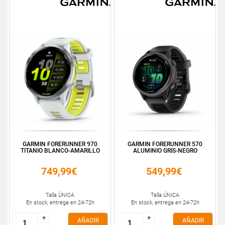
GARMIN FORERUNNER 970
GARMIN FORERUNNER 570
TITANIO BLANCO-AMARILLO
ALUMINIO GRIS-NEGRO
749,99€
549,99€
Talla ÚNICA
Talla ÚNICA
En stock, entrega en 24-72h
En stock, entrega en 24-72h
+
+
+
+
AÑADIR
AÑADIR