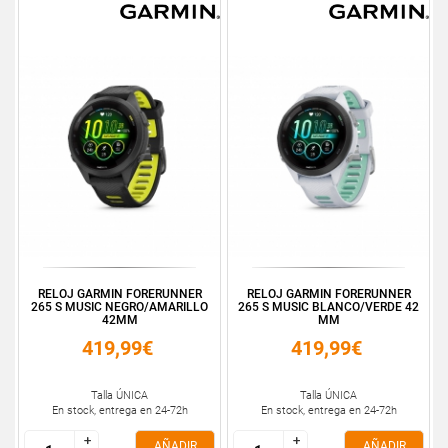
RELOJ GARMIN FORERUNNER
RELOJ GARMIN FORERUNNER
265 S MUSIC NEGRO/AMARILLO
265 S MUSIC BLANCO/VERDE 42
42MM
MM
419,99€
419,99€
Talla ÚNICA
Talla ÚNICA
En stock, entrega en 24-72h
En stock, entrega en 24-72h
+
+
+
+
AÑADIR
AÑADIR