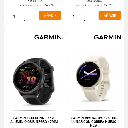
Talla ÚNICA
Talla ÚNICA
En stock, entrega en 24-72h
En stock, entrega en 24-72h
+
+
+
+
AÑADIR
AÑADIR
-
-
-
-
GARMIN FORERUNNER 570
GARMIN VIVOACTIVE® 6 ORO
ALUMINIO GRIS-NEGRO 47MM
LUNAR CON CORREA HUESO
NEW