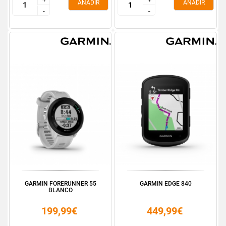
AÑADIR
AÑADIR
-
-
-
-
GARMIN FORERUNNER 55
GARMIN EDGE 840
BLANCO
199,99€
449,99€