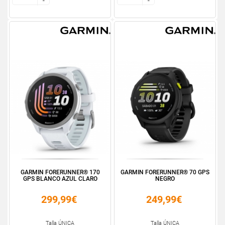
-
-
-
-
GARMIN FORERUNNER® 170
GARMIN FORERUNNER® 70 GPS
GPS BLANCO AZUL CLARO
NEGRO
299,99€
249,99€
Talla ÚNICA
Talla ÚNICA