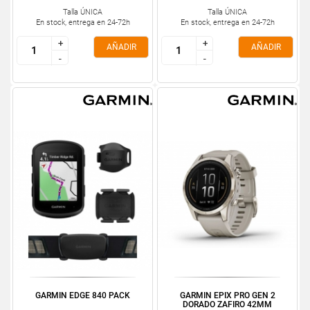
Talla ÚNICA
Talla ÚNICA
En stock, entrega en 24-72h
En stock, entrega en 24-72h
+
+
+
+
AÑADIR
AÑADIR
-
-
-
-
GARMIN EDGE 840 PACK
GARMIN EPIX PRO GEN 2
DORADO ZAFIRO 42MM