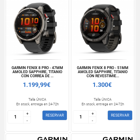
GARMIN FENIX 8 PRO - 47MM
GARMIN FENIX 8 PRO - 51MM
AMOLED SAPPHIRE, TITANIO
AMOLED SAPPHIRE, TITANIO
CON CORREA DE ...
CON REVESTIMIE...
1.199,99€
1.300€
Talla ÚNICA
Talla ÚNICA
En stock, entrega en 24-72h
En stock, entrega en 24-72h
+
+
+
+
RESERVAR
RESERVAR
-
-
-
-