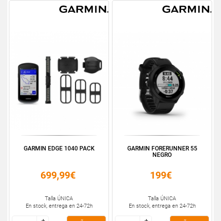
GARMIN EDGE 1040 PACK
GARMIN FORERUNNER 55
NEGRO
699,99€
199€
Talla ÚNICA
Talla ÚNICA
En stock, entrega en 24-72h
En stock, entrega en 24-72h
+
+
+
+