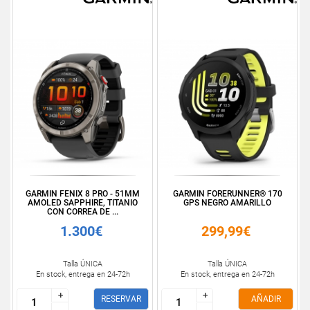
GARMIN FENIX 8 PRO - 51MM
GARMIN FORERUNNER® 170
AMOLED SAPPHIRE, TITANIO
GPS NEGRO AMARILLO
CON CORREA DE ...
1.300€
299,99€
Talla ÚNICA
Talla ÚNICA
En stock, entrega en 24-72h
En stock, entrega en 24-72h
+
+
+
+
RESERVAR
AÑADIR