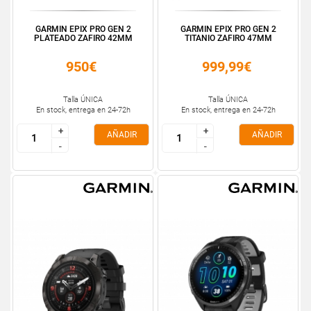
GARMIN EPIX PRO GEN 2
GARMIN EPIX PRO GEN 2
PLATEADO ZAFIRO 42MM
TITANIO ZAFIRO 47MM
950€
999,99€
Talla ÚNICA
Talla ÚNICA
En stock, entrega en 24-72h
En stock, entrega en 24-72h
+
+
+
+
AÑADIR
AÑADIR
-
-
-
-