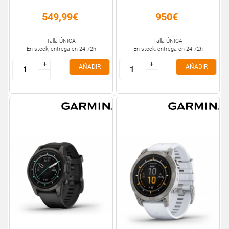
549,99€
950€
Talla ÚNICA
Talla ÚNICA
En stock, entrega en 24-72h
En stock, entrega en 24-72h
+
+
+
+
AÑADIR
AÑADIR
-
-
-
-