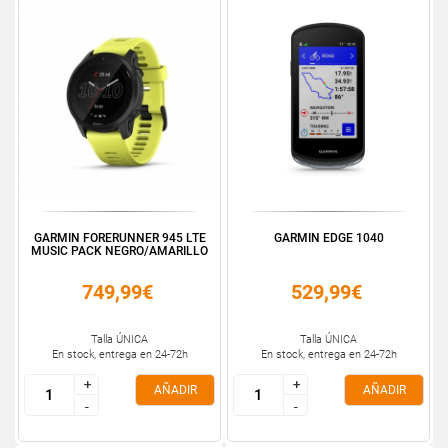
GARMIN FORERUNNER 945 LTE
GARMIN EDGE 1040
MUSIC PACK NEGRO/AMARILLO
749,99€
529,99€
Talla ÚNICA
Talla ÚNICA
En stock, entrega en 24-72h
En stock, entrega en 24-72h
+
+
+
+
AÑADIR
AÑADIR
-
-
-
-