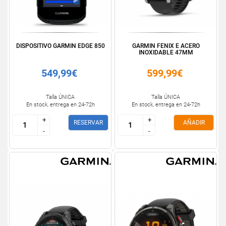
DISPOSITIVO GARMIN EDGE 850
GARMIN FENIX E ACERO
INOXIDABLE 47MM
549,99€
599,99€
Talla ÚNICA
Talla ÚNICA
En stock, entrega en 24-72h
En stock, entrega en 24-72h
+
+
+
+
RESERVAR
AÑADIR
-
-
-
-