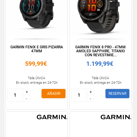
GARMIN FENIX E GRIS PIZARRA
GARMIN FENIX 8 PRO - 47MM
47MM
AMOLED SAPPHIRE, TITANIO
CON REVESTIMIE...
599,99€
1.199,99€
Talla ÚNICA
Talla ÚNICA
En stock, entrega en 24-72h
En stock, entrega en 24-72h
+
+
+
+
AÑADIR
RESERVAR
-
-
-
-