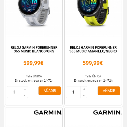
RELOJ GARMIN FORERUNNER
RELOJ GARMIN FORERUNNER
965 MUSIC BLANCO/GRIS
965 MUSIC AMARILLO/NEGRO
599,99€
599,99€
Talla ÚNICA
Talla ÚNICA
En stock, entrega en 24-72h
En stock, entrega en 24-72h
+
+
+
+
AÑADIR
AÑADIR
-
-
-
-