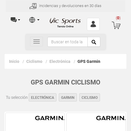
Incidencias y devoluciones en 30 días
(
0
)
Toggle
navigation
Inicio
Ciclismo
Electrónica
GPS Garmin
GPS GARMIN CICLISMO
Tu selección
ELECTRÓNICA
GARMIN
CICLISMO