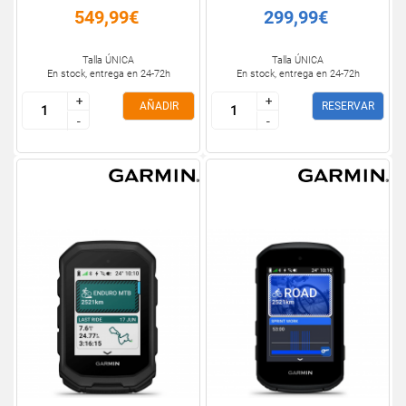
549,99€
299,99€
Talla ÚNICA
Talla ÚNICA
En stock, entrega en 24-72h
En stock, entrega en 24-72h
+
+
+
+
AÑADIR
RESERVAR
-
-
-
-