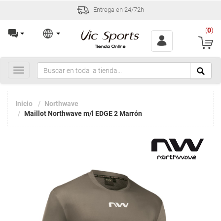
Entrega en 24/72h
(
0
)
Toggle
navigation
Inicio
Northwave
Maillot Northwave m/l EDGE 2 Marrón