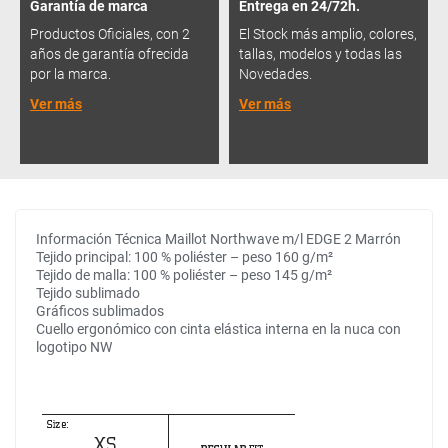
Garantía de marca
Entrega en 24/72h.
Productos Oficiales, con 2
El Stock más amplio, colores,
años de garantía ofrecida
tallas, modelos y todas las
por la marca.
Novedades.
Ver más
Ver más
Información Técnica Maillot Northwave m/l EDGE 2 Marrón
Tejido principal: 100 % poliéster – peso 160 g/m²
Tejido de malla: 100 % poliéster – peso 145 g/m²
Tejido sublimado
Gráficos sublimados
Cuello ergonómico con cinta elástica interna en la nuca con
logotipo NW