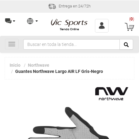
Entrega en 24/72h
(
0
)
Toggle
navigation
Inicio
Northwave
Guantes Northwave Largo AIR LF Gris-Negro