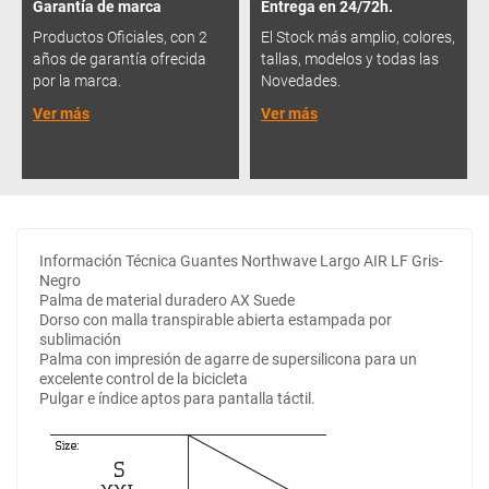
Garantía de marca
Entrega en 24/72h.
Productos Oficiales, con 2
El Stock más amplio, colores,
años de garantía ofrecida
tallas, modelos y todas las
por la marca.
Novedades.
Ver más
Ver más
Información Técnica Guantes Northwave Largo AIR LF Gris-
Negro
Palma de material duradero AX Suede
Dorso con malla transpirable abierta estampada por
sublimación
Palma con impresión de agarre de supersilicona para un
excelente control de la bicicleta
Pulgar e índice aptos para pantalla táctil.