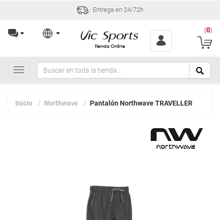
Entrega en 24/72h
(
0
)
Toggle
navigation
Inicio
Northwave
Pantalón Northwave TRAVELLER