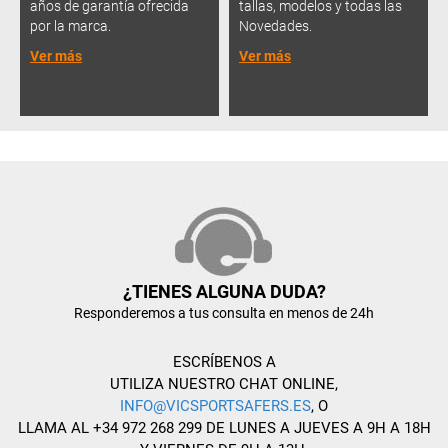
años de garantía ofrecida
tallas, modelos y todas las
por la marca.
Novedades.
Ver más
Ver más
¿TIENES ALGUNA DUDA?
Responderemos a tus consulta en menos de 24h
ESCRÍBENOS A
UTILIZA NUESTRO CHAT ONLINE,
INFO@VICSPORTSAFERS.ES
, O
LLAMA AL +34 972 268 299 DE LUNES A JUEVES A 9H A 18H