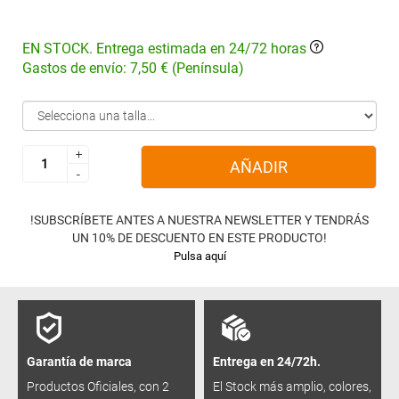
EN STOCK. Entrega estimada en 24/72 horas
Gastos de envío: 7,50 € (Península)
+
+
AÑADIR
-
-
!SUBSCRÍBETE ANTES A NUESTRA NEWSLETTER Y TENDRÁS
UN 10% DE DESCUENTO EN ESTE PRODUCTO!
Pulsa aquí
Garantía de marca
Entrega en 24/72h.
Productos Oficiales, con 2
El Stock más amplio, colores,