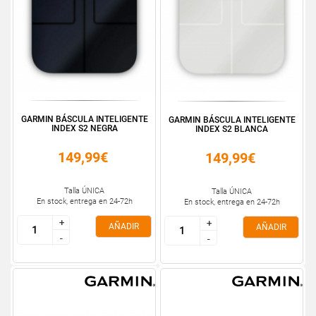
GARMIN BÁSCULA INTELIGENTE
GARMIN BÁSCULA INTELIGENTE
INDEX S2 NEGRA
INDEX S2 BLANCA
149,99€
149,99€
Talla ÚNICA
Talla ÚNICA
En stock, entrega en 24-72h
En stock, entrega en 24-72h
+
+
+
+
AÑADIR
AÑADIR
-
-
-
-