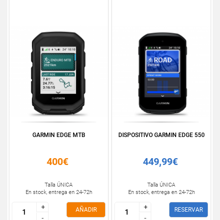
GARMIN EDGE MTB
DISPOSITIVO GARMIN EDGE 550
400€
449,99€
Talla ÚNICA
Talla ÚNICA
En stock, entrega en 24-72h
En stock, entrega en 24-72h
+
+
+
+
AÑADIR
RESERVAR
-
-
-
-