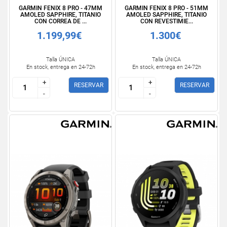
GARMIN FENIX 8 PRO - 47MM
GARMIN FENIX 8 PRO - 51MM
AMOLED SAPPHIRE, TITANIO
AMOLED SAPPHIRE, TITANIO
CON CORREA DE ...
CON REVESTIMIE...
1.199,99€
1.300€
Talla ÚNICA
Talla ÚNICA
En stock, entrega en 24-72h
En stock, entrega en 24-72h
+
+
+
+
RESERVAR
RESERVAR
-
-
-
-