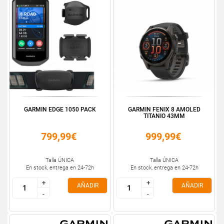
GARMIN EDGE 1050 PACK
GARMIN FENIX 8 AMOLED
TITANIO 43MM
799,99€
999,99€
Talla ÚNICA
Talla ÚNICA
En stock, entrega en 24-72h
En stock, entrega en 24-72h
+
+
+
+
AÑADIR
AÑADIR
-
-
-
-