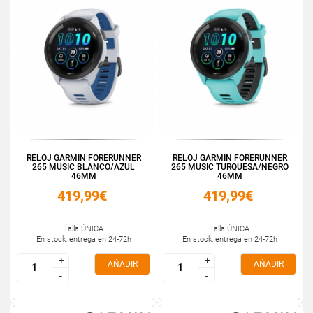
RELOJ GARMIN FORERUNNER
RELOJ GARMIN FORERUNNER
265 MUSIC BLANCO/AZUL
265 MUSIC TURQUESA/NEGRO
46MM
46MM
419,99€
419,99€
Talla ÚNICA
Talla ÚNICA
En stock, entrega en 24-72h
En stock, entrega en 24-72h
+
+
+
+
AÑADIR
AÑADIR
-
-
-
-