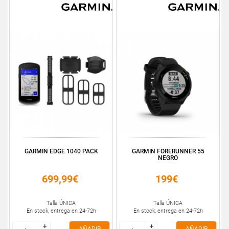
GARMIN EDGE 1040 PACK
GARMIN FORERUNNER 55
NEGRO
699,99€
199€
Talla ÚNICA
Talla ÚNICA
En stock, entrega en 24-72h
En stock, entrega en 24-72h
+
+
+
+