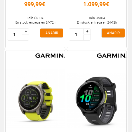
999,99€
1.099,99€
Talla ÚNICA
Talla ÚNICA
En stock, entrega en 24-72h
En stock, entrega en 24-72h
+
+
+
+
AÑADIR
AÑADIR
-
-
-
-