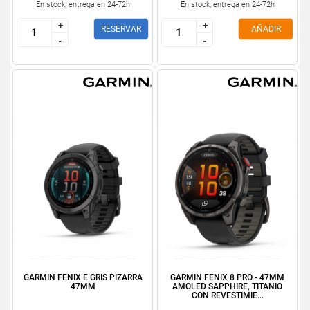
En stock, entrega en 24-72h
En stock, entrega en 24-72h
+
+
+
+
RESERVAR
AÑADIR
-
-
-
-
GARMIN FENIX E GRIS PIZARRA
GARMIN FENIX 8 PRO - 47MM
47MM
AMOLED SAPPHIRE, TITANIO
CON REVESTIMIE...