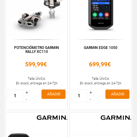
POTENCIÓMETRO GARMIN
GARMIN EDGE 1050
RALLY XC110
599,99€
699,99€
Talla ÚNICA
Talla ÚNICA
En stock, entrega en 24-72h
En stock, entrega en 24-72h
+
+
+
+
AÑADIR
AÑADIR
-
-
-
-