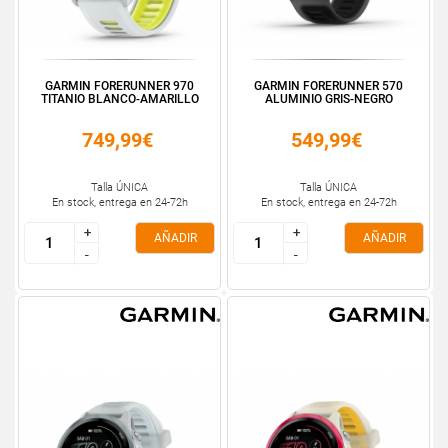
GARMIN FORERUNNER 970
GARMIN FORERUNNER 570
TITANIO BLANCO-AMARILLO
ALUMINIO GRIS-NEGRO
749,99€
549,99€
Talla ÚNICA
Talla ÚNICA
En stock, entrega en 24-72h
En stock, entrega en 24-72h
+
+
+
+
AÑADIR
AÑADIR
-
-
-
-