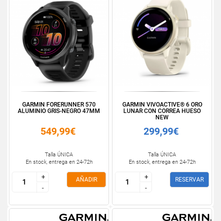
GARMIN FORERUNNER 570
GARMIN VIVOACTIVE® 6 ORO
ALUMINIO GRIS-NEGRO 47MM
LUNAR CON CORREA HUESO
NEW
549,99€
299,99€
Talla ÚNICA
Talla ÚNICA
En stock, entrega en 24-72h
En stock, entrega en 24-72h
+
+
+
+
AÑADIR
RESERVAR
-
-
-
-