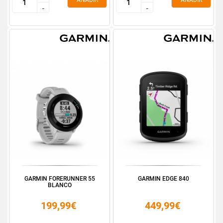
AÑADIR
AÑADIR
-
-
-
-
GARMIN FORERUNNER 55
GARMIN EDGE 840
BLANCO
199,99€
449,99€