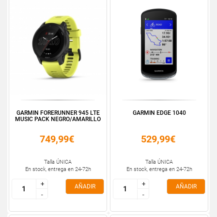
GARMIN FORERUNNER 945 LTE
GARMIN EDGE 1040
MUSIC PACK NEGRO/AMARILLO
749,99€
529,99€
Talla ÚNICA
Talla ÚNICA
En stock, entrega en 24-72h
En stock, entrega en 24-72h
+
+
+
+
AÑADIR
AÑADIR
-
-
-
-