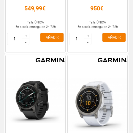
549,99€
950€
Talla ÚNICA
Talla ÚNICA
En stock, entrega en 24-72h
En stock, entrega en 24-72h
+
+
+
+
AÑADIR
AÑADIR
-
-
-
-