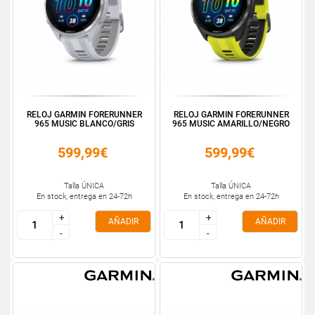
RELOJ GARMIN FORERUNNER
RELOJ GARMIN FORERUNNER
965 MUSIC BLANCO/GRIS
965 MUSIC AMARILLO/NEGRO
599,99€
599,99€
Talla ÚNICA
Talla ÚNICA
En stock, entrega en 24-72h
En stock, entrega en 24-72h
+
+
+
+
AÑADIR
AÑADIR
-
-
-
-