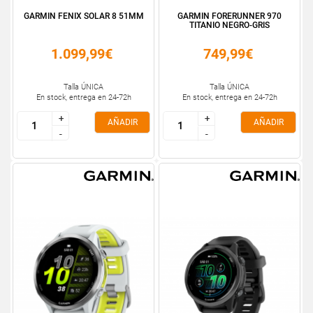
GARMIN FENIX SOLAR 8 51MM
GARMIN FORERUNNER 970
TITANIO NEGRO-GRIS
1.099,99€
749,99€
Talla ÚNICA
Talla ÚNICA
En stock, entrega en 24-72h
En stock, entrega en 24-72h
+
+
+
+
AÑADIR
AÑADIR
-
-
-
-