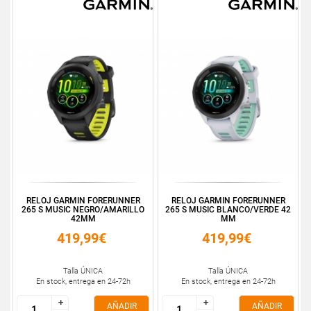
RELOJ GARMIN FORERUNNER
RELOJ GARMIN FORERUNNER
265 S MUSIC NEGRO/AMARILLO
265 S MUSIC BLANCO/VERDE 42
42MM
MM
419,99€
419,99€
Talla ÚNICA
Talla ÚNICA
En stock, entrega en 24-72h
En stock, entrega en 24-72h
+
+
+
+
AÑADIR
AÑADIR