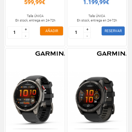
599,99€
1.199,99€
Talla ÚNICA
Talla ÚNICA
En stock, entrega en 24-72h
En stock, entrega en 24-72h
+
+
+
+
AÑADIR
RESERVAR
-
-
-
-