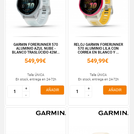
GARMIN FORERUNNER 570
RELOJ GARMIN FORERUNNER
ALUMINIO AZUL NUBE -
570 ALUMINIO LILA CON
BLANCO TRASLÚCIDO 42M...
CORREA EN BLANCO Y ...
549,99€
549,99€
Talla ÚNICA
Talla ÚNICA
En stock, entrega en 24-72h
En stock, entrega en 24-72h
+
+
+
+
AÑADIR
AÑADIR
-
-
-
-