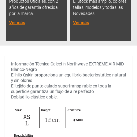
Productos Oficiales, con 2
El Stock más amplio, colores,
años de garantía ofrecida
tallas, modelos y todas las
por la marca.
Novedades.
Ver más
Ver más
Información Técnica Calcetín Northwave EXTREME AIR MID
Blanco-Negro
El hilo Qskin proporciona un equilibrio bacteriostático natural
y sin olores
El tejido de punto calado supertranspirable en toda la
superficie garantiza un flujo de aire perfecto
Dobladillo elástico doble.