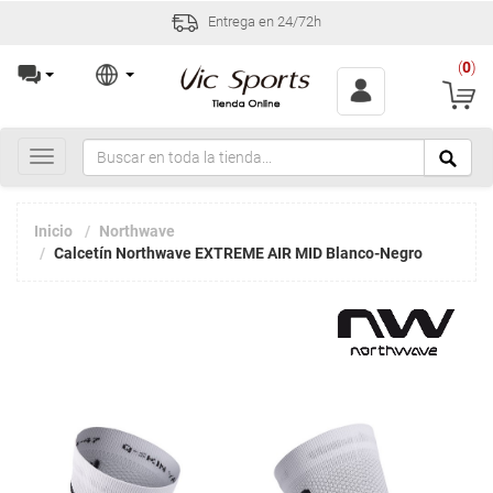
Entrega en 24/72h
(
0
)
Toggle
navigation
Inicio
Northwave
Calcetín Northwave EXTREME AIR MID Blanco-Negro