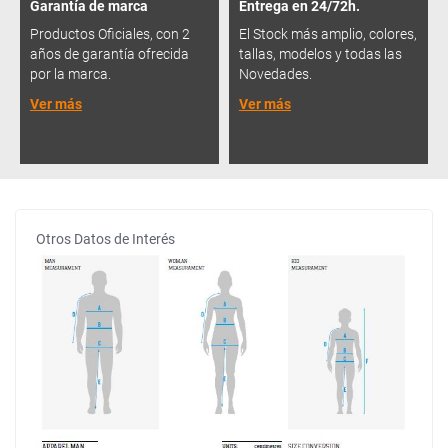
Garantía de marca
Entrega en 24/72h.
Productos Oficiales, con 2
El Stock más amplio, colores,
años de garantía ofrecida
tallas, modelos y todas las
por la marca.
Novedades.
Ver más
Ver más
Otros Datos de Interés