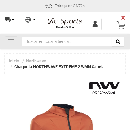
Entrega en 24/72h
(
0
)
Toggle
navigation
Inicio
Northwave
Chaqueta NORTHWAVE EXTREME 2 WMN Canela