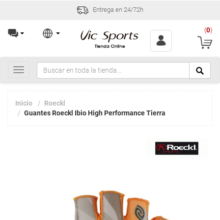
Entrega en 24/72h
(
0
)
Toggle
navigation
Inicio
Roeckl
Guantes Roeckl Ibio High Performance Tierra