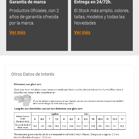
Garantía de marca
Entrega en 24/72h.
Productos Oficiales, con 2
El Stock más amplio, colores,
años de garantía ofrecida
tallas, modelos y todas las
por la marca.
Novedades.
Ver más
Ver más
Otros Datos de Interés