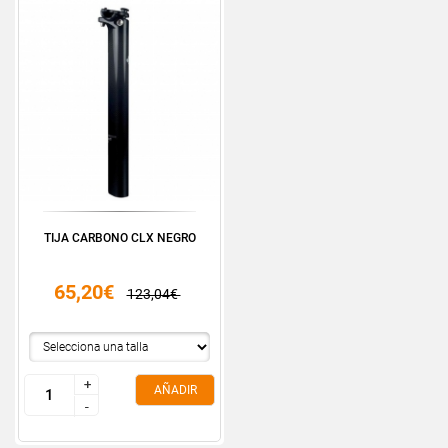
TIJA CARBONO CLX NEGRO
65,20€
123,04€
+
+
AÑADIR
-
-