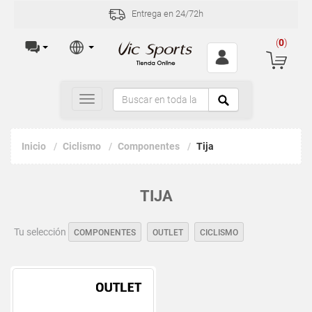
Entrega en 24/72h
(
0
)
Toggle
navigation
Inicio
Ciclismo
Componentes
Tija
TIJA
Tu selección
COMPONENTES
OUTLET
CICLISMO