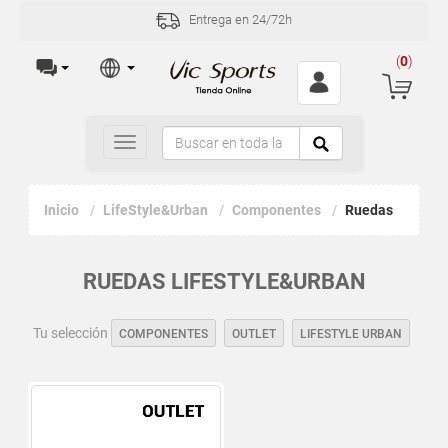
Entrega en 24/72h
(
0
)
Toggle
navigation
Inicio
LifeStyle&Urban
Componentes
Ruedas
RUEDAS LIFESTYLE&URBAN
Tu selección
COMPONENTES
OUTLET
LIFESTYLE URBAN