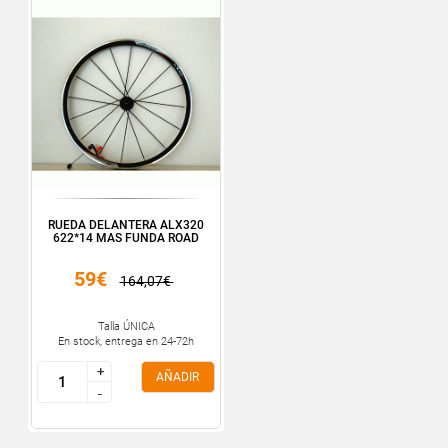
RUEDA DELANTERA ALX320
622*14 MAS FUNDA ROAD
59€
164,07€
Talla ÚNICA
En stock, entrega en 24-72h
+
+
AÑADIR
-
-