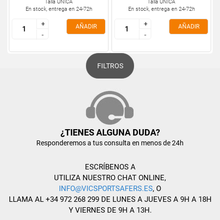
Talla ÚNICA
Talla ÚNICA
En stock, entrega en 24-72h
En stock, entrega en 24-72h
+
+
+
+
AÑADIR
AÑADIR
-
-
-
-
FILTROS
¿TIENES ALGUNA DUDA?
Responderemos a tus consulta en menos de 24h
ESCRÍBENOS A
UTILIZA NUESTRO CHAT ONLINE,
INFO@VICSPORTSAFERS.ES
, O
LLAMA AL +34 972 268 299 DE LUNES A JUEVES A 9H A 18H
Y VIERNES DE 9H A 13H.