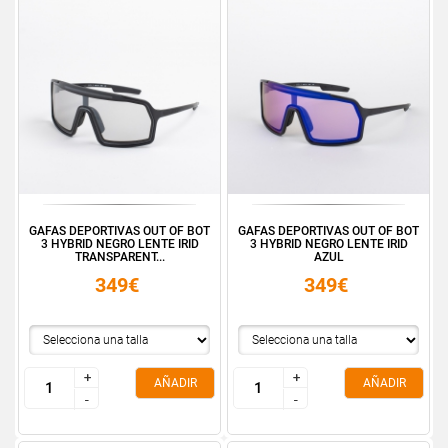
GAFAS DEPORTIVAS OUT OF BOT
GAFAS DEPORTIVAS OUT OF BOT
3 HYBRID NEGRO LENTE IRID
3 HYBRID NEGRO LENTE IRID
TRANSPARENT...
AZUL
349€
349€
+
+
+
+
AÑADIR
AÑADIR
-
-
-
-