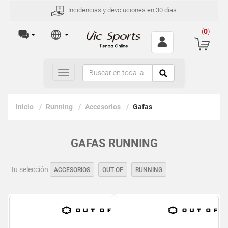
Incidencias y devoluciones en 30 días
(
0
)
Toggle
navigation
Inicio
Running
Accesorios
Gafas
GAFAS RUNNING
Tu selección
ACCESORIOS
OUT OF
RUNNING