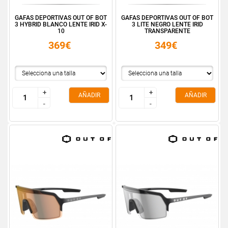
GAFAS DEPORTIVAS OUT OF BOT
GAFAS DEPORTIVAS OUT OF BOT
3 HYBRID BLANCO LENTE IRID X-
3 LITE NEGRO LENTE IRID
10
TRANSPARENTE
369€
349€
+
+
+
+
AÑADIR
AÑADIR
-
-
-
-