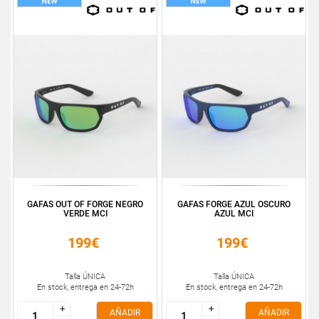
GAFAS OUT OF FORGE NEGRO
GAFAS FORGE AZUL OSCURO
VERDE MCI
AZUL MCI
199€
199€
Talla ÚNICA
Talla ÚNICA
En stock, entrega en 24-72h
En stock, entrega en 24-72h
+
+
+
+
AÑADIR
AÑADIR