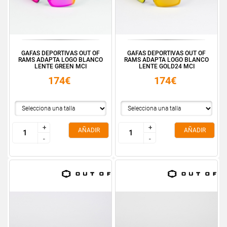
GAFAS DEPORTIVAS OUT OF
GAFAS DEPORTIVAS OUT OF
RAMS ADAPTA LOGO BLANCO
RAMS ADAPTA LOGO BLANCO
LENTE GREEN MCI
LENTE GOLD24 MCI
174€
174€
+
+
+
+
AÑADIR
AÑADIR
-
-
-
-