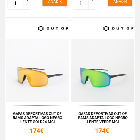
AÑADIR
AÑADIR
-
-
-
-
GAFAS DEPORTIVAS OUT OF
GAFAS DEPORTIVAS OUT OF
RAMS ADAPTA LOGO NEGRO
RAMS ADAPTA LOGO NEGRO
LENTE GOLD24 MCI
LENTE VERDE MCI
174€
174€