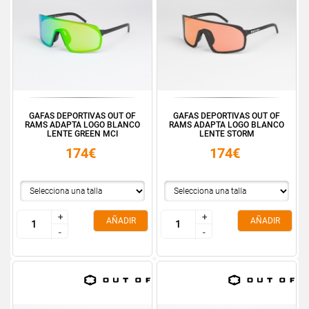
GAFAS DEPORTIVAS OUT OF
GAFAS DEPORTIVAS OUT OF
RAMS ADAPTA LOGO BLANCO
RAMS ADAPTA LOGO BLANCO
LENTE GREEN MCI
LENTE STORM
174€
174€
+
+
+
+
AÑADIR
AÑADIR
-
-
-
-