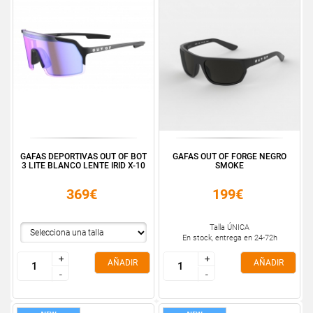
GAFAS DEPORTIVAS OUT OF BOT
GAFAS OUT OF FORGE NEGRO
3 LITE BLANCO LENTE IRID X-10
SMOKE
369€
199€
Talla ÚNICA
En stock, entrega en 24-72h
+
+
+
+
AÑADIR
AÑADIR
-
-
-
-