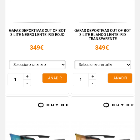
GAFAS DEPORTIVAS OUT OF BOT
GAFAS DEPORTIVAS OUT OF BOT
3 LITE NEGRO LENTE IRID ROJO
3 LITE BLANCO LENTE IRID
TRANSPARENTE
349€
349€
+
+
+
+
AÑADIR
AÑADIR
-
-
-
-