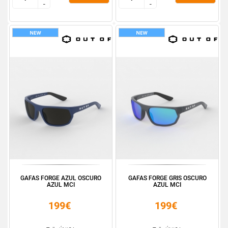
-
-
-
-
GAFAS FORGE AZUL OSCURO
GAFAS FORGE GRIS OSCURO
AZUL MCI
AZUL MCI
199€
199€