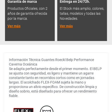
Garantía de marca
Entrega en 24/72h.
Productos Oficiales, con 2
El Stock más amplio, colores,
años de garantía ofrecida
tallas, modelos y todas las
por la marca.
Novedades.
Ver más
Ver más
Información Técnica Guantes Roeckl Belp Performance
Caverna Oceánica
Se adapta perfectamente desde el primer momento. El BELP
se ajusta con seguridad, es ligero y mantiene un agarre
constante tanto en recorridos cortos como en jornadas
largas. El acolchado FLEX-FOAM sujeta la mano y
proporciona un alivio específico. De construcción limpia y
diseño sobrio, está diseñado para ofrecer un rendimiento
fiable.