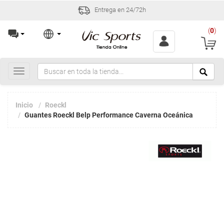
Entrega en 24/72h
(
0
)
Toggle
navigation
Inicio
Roeckl
Guantes Roeckl Belp Performance Caverna Oceánica