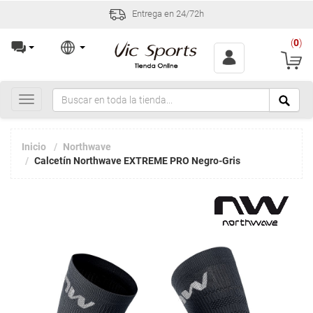
Entrega en 24/72h
(
0
)
Toggle
navigation
Inicio
Northwave
Calcetín Northwave EXTREME PRO Negro-Gris