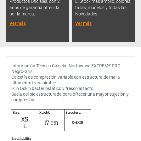
Productos Oficiales, con 2
El Stock más amplio, colores,
años de garantía ofrecida
tallas, modelos y todas las
por la marca.
Novedades.
Ver más
Ver más
Información Técnica Calcetín Northwave EXTREME PRO
Negro-Gris
Calcetín de compresión variable con estructura de malla
altamente transpirable
Hilo Qskin bacteriostático y fresco al tacto
Suela del pie estructurada para ofrecer una mayor sujeción y
compresión.