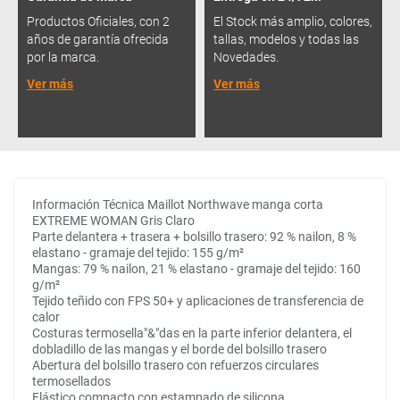
Productos Oficiales, con 2
El Stock más amplio, colores,
años de garantía ofrecida
tallas, modelos y todas las
por la marca.
Novedades.
Ver más
Ver más
Información Técnica Maillot Northwave manga corta
EXTREME WOMAN Gris Claro
Parte delantera + trasera + bolsillo trasero: 92 % nailon, 8 %
elastano - gramaje del tejido: 155 g/m²
Mangas: 79 % nailon, 21 % elastano - gramaje del tejido: 160
g/m²
Tejido teñido con FPS 50+ y aplicaciones de transferencia de
calor
Costuras termosella"&"das en la parte inferior delantera, el
dobladillo de las mangas y el borde del bolsillo trasero
Abertura del bolsillo trasero con refuerzos circulares
termosellados
Elástico compacto con estampado de silicona