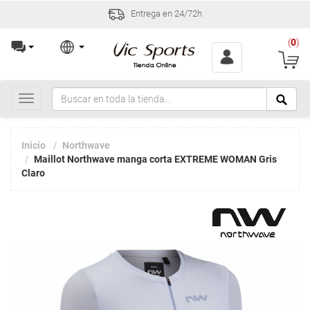
Entrega en 24/72h
(
0
)
Toggle
navigation
Inicio
Northwave
Maillot Northwave manga corta EXTREME WOMAN Gris
Claro