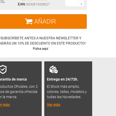
XXL
EAN:
-
-
8030819338027
AÑADIR
!SUBSCRÍBETE ANTES A NUESTRA NEWSLETTER Y
NDRÁS UN 10% DE DESCUENTO EN ESTE PRODUCTO!
Pulsa aquí
rantía de marca
Entrega en 24/72h.
oductos Oficiales, con 2
El Stock más amplio,
os de garantía ofrecida
colores, tallas, modelos y
r la marca.
todas las Novedades.
er más
Ver más