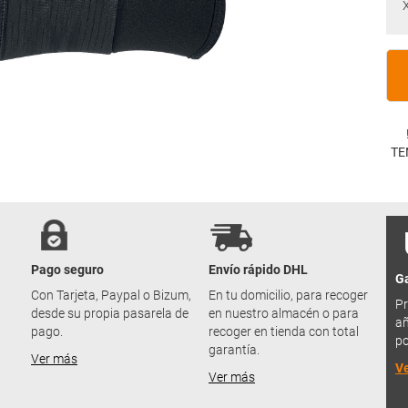
TE
Pago seguro
Envío rápido DHL
Ga
u
Con Tarjeta, Paypal o Bizum,
En tu domicilio, para recoger
Pr
desde su propia pasarela de
en nuestro almacén o para
añ
pago.
recoger en tienda con total
po
garantía.
Ver más
V
Ver más