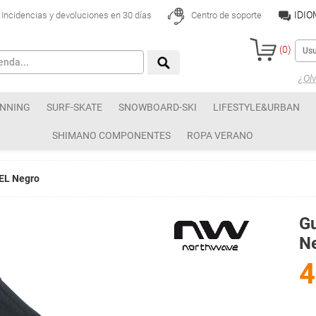
IDI
Incidencias y devoluciones en 30 días
Centro de soporte
(
0
)
¿Olv
NNING
SURF-SKATE
SNOWBOARD-SKI
LIFESTYLE&URBAN
SHIMANO COMPONENTES
ROPA VERANO
EL Negro
G
N
4