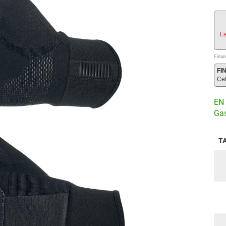
Es
Finan
FI
Ce
EN 
Gas
T