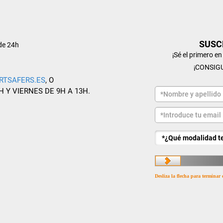
SUSC
de 24h
¡Sé el primero e
¡CONSIG
RTSAFERS.ES
, O
H Y VIERNES DE 9H A 13H.
Desliza la flecha para terminar 