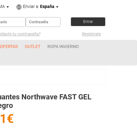
OMA
Enviar a:
España
idaste tu contraseña?
Regístrate
OFERTAS
OUTLET
ROPA INVIERNO
uantes Northwave FAST GEL
egro
1€