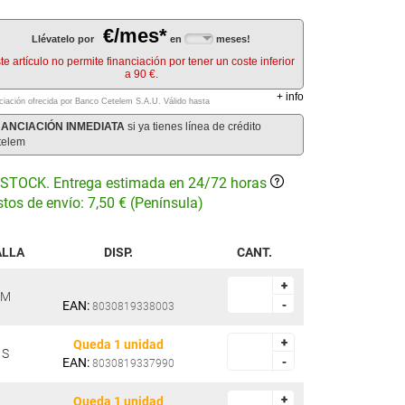
€/mes*
Llévatelo por
en
meses!
te artículo no permite financiación por tener un coste inferior
a 90 €.
+
info
ciación ofrecida por Banco Cetelem S.A.U.
Válido hasta
NANCIACIÓN INMEDIATA
si ya tienes línea de crédito
telem
STOCK. Entrega estimada en 24/72 horas
tos de envío: 7,50 € (Península)
ALLA
DISP.
CANT.
+
+
M
EAN:
-
-
8030819338003
+
+
Queda 1 unidad
S
EAN:
-
-
8030819337990
+
+
Queda 1 unidad