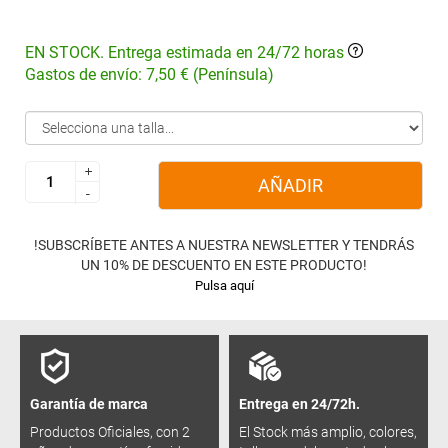
EN STOCK. Entrega estimada en 24/72 horas
Gastos de envío: 7,50 € (Península)
+
+
AÑADIR
-
-
!SUBSCRÍBETE ANTES A NUESTRA NEWSLETTER Y TENDRÁS
UN 10% DE DESCUENTO EN ESTE PRODUCTO!
Pulsa aquí
Garantía de marca
Entrega en 24/72h.
Productos Oficiales, con 2
El Stock más amplio, colores,