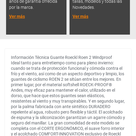
años de garantía ofrecida
tallas, modelos y todas las
por la marca.
Novedades.
Ver más
Ver más
Información Técnica Guante Roeckl Roen 2 Windproof
Ideal tanto para entretiempo como para pleno invierno:
cuando se trata de protección funcional y cómoda contra el
frío y el viento, así como de un aspecto deportivo y limpio, los
guantes de ciclismo ROEN 2 se sitúan entre los mejores. En
primer lugar, por el material softshell ROECK-PROOF®
Andes, muy eficaz para mantener el calor, utilizado en el
dorso, que hace que estos guantes sean elásticos,
resistentes al viento y muy transpirables. Y en segundo lugar,
por la palma fabricada con ante sintético DURADERO
repelente al agua, robusto pero flexible y táctil. El acolchado
de espuma y la siliconización garantizan un agarre cómodo y
seguro del manillar. La gran comodidad de este modelo se
completa con el CORTE ERGONÓMICO, el suave forro interior
y el acolchado COMFORT-INNOVATION exclusivo de Roeckl