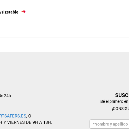
/sizetable
SUSC
de 24h
¡Sé el primero e
¡CONSIG
RTSAFERS.ES
, O
H Y VIERNES DE 9H A 13H.