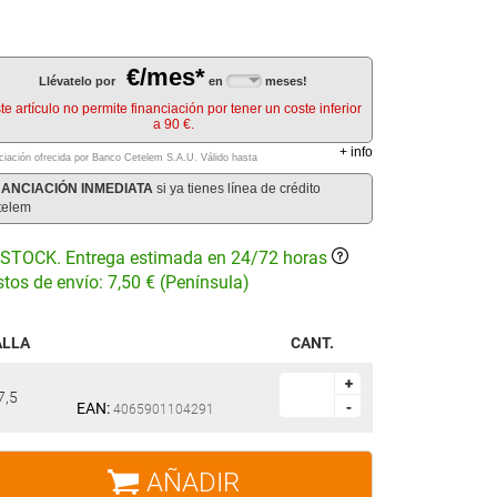
€/mes*
Llévatelo por
en
meses!
te artículo no permite financiación por tener un coste inferior
a 90 €.
+
info
ciación ofrecida por Banco Cetelem S.A.U.
Válido hasta
NANCIACIÓN INMEDIATA
si ya tienes línea de crédito
telem
STOCK. Entrega estimada en 24/72 horas
tos de envío: 7,50 € (Península)
ALLA
CANT.
+
+
7,5
EAN:
-
-
4065901104291
AÑADIR