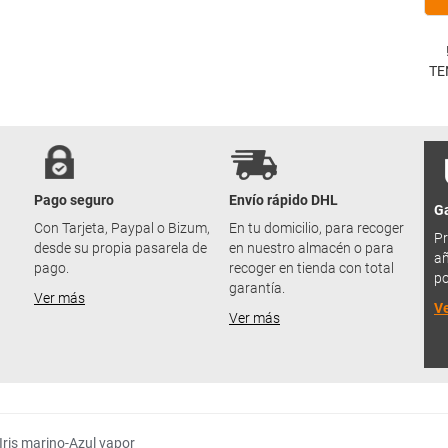
TE
Pago seguro
Envío rápido DHL
Ga
u
Con Tarjeta, Paypal o Bizum,
En tu domicilio, para recoger
Pr
desde su propia pasarela de
en nuestro almacén o para
añ
pago.
recoger en tienda con total
po
garantía.
Ver más
V
Ver más
Iris marino-Azul vapor