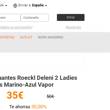
OMA
Enviar a:
España
idaste tu contraseña?
Regístrate
OFERTAS
OUTLET
ROPA INVIERNO
antes Roeckl Deleni 2 Ladies
is Marino-Azul Vapor
35€
50€
30,00%
Te ahorras