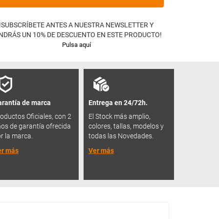
!SUBSCRÍBETE ANTES A NUESTRA NEWSLETTER Y
NDRÁS UN 10% DE DESCUENTO EN ESTE PRODUCTO!
Pulsa aquí
rantía de marca
Entrega en 24/72h.
oductos Oficiales, con 2
El Stock más amplio,
os de garantía ofrecida
colores, tallas, modelos y
r la marca.
todas las Novedades.
er más
Ver más