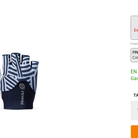
Es
Finan
FI
Ce
EN 
Gas
T