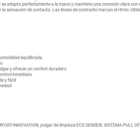
2 se adapta perfectamente a la mano y mantiene una conexión clara con 
r la sensación de contacto. Las líneas de contraste marcan el ritmo: nítida
 comodidad equilibrada
so
lgar y ofrecer un confort duradero
ontrol inmediato
a y fácil
umedad
FORT-INNOVATION, pulgar de limpieza ECO.SENSE®, SISTEMA PULL OFF, 