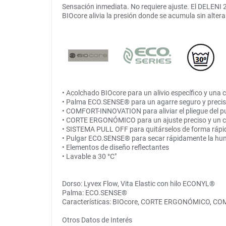
Sensación inmediata. No requiere ajuste. El DELENI 
BIOcore alivia la presión donde se acumula sin altera
• Acolchado BIOcore para un alivio específico y una
• Palma ECO.SENSE® para un agarre seguro y preci
• COMFORT-INNOVATION para aliviar el pliegue del pu
• CORTE ERGONÓMICO para un ajuste preciso y un c
• SISTEMA PULL OFF para quitárselos de forma rápid
• Pulgar ECO.SENSE® para secar rápidamente la h
• Elementos de diseño reflectantes
• Lavable a 30 °C"
Dorso: Lyvex Flow, Vita Elastic con hilo ECONYL®
Palma: ECO.SENSE®
Características: BIOcore, CORTE ERGONÓMICO, COM
Otros Datos de Interés