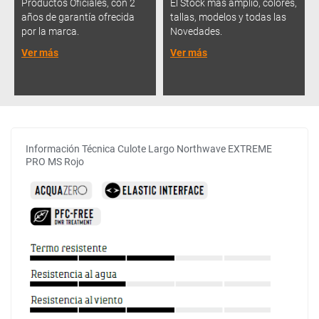
Productos Oficiales, con 2
El Stock más amplio, colores,
años de garantía ofrecida
tallas, modelos y todas las
por la marca.
Novedades.
Ver más
Ver más
Información Técnica Culote Largo Northwave EXTREME
PRO MS Rojo