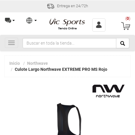
Entrega en 24/72h
(
0
)
Toggle
navigation
Inicio
Northwave
Culote Largo Northwave EXTREME PRO MS Rojo