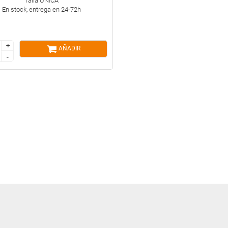
Talla ÚNICA
En stock, entrega en 24-72h
+
+
AÑADIR
-
-