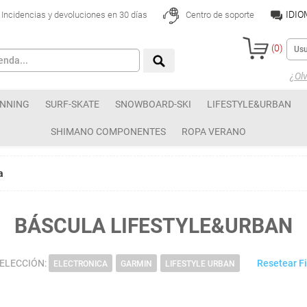
IDI
Incidencias y devoluciones en 30 días
Centro de soporte
(
0
)
¿Olv
NNING
SURF-SKATE
SNOWBOARD-SKI
LIFESTYLE&URBAN
SHIMANO COMPONENTES
ROPA VERANO
a
BÁSCULA LIFESTYLE&URBAN
SELECCIÓN:
Resetear Fi
ELECTRONICA
GARMIN
LIFESTYLE URBAN