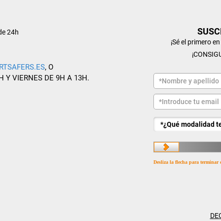
SUSC
de 24h
¡Sé el primero e
¡CONSIG
RTSAFERS.ES
, O
H Y VIERNES DE 9H A 13H.
Desliza la flecha para terminar 
DE