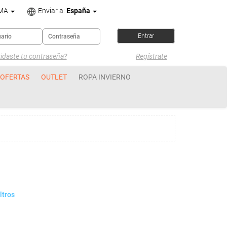
OMA
Enviar a:
España
idaste tu contraseña?
Regístrate
OFERTAS
OUTLET
ROPA INVIERNO
ltros