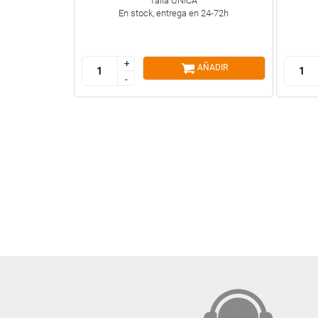
Talla ÚNICA
En stock, entrega en 24-72h
+
+
AÑADIR
-
-