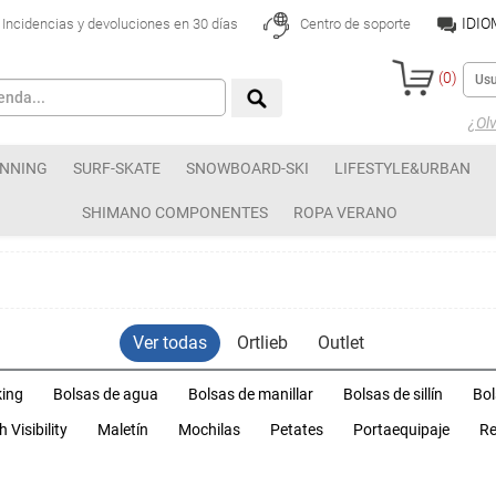
IDI
Incidencias y devoluciones en 30 días
Centro de soporte
(
0
)
¿Olv
NNING
SURF-SKATE
SNOWBOARD-SKI
LIFESTYLE&URBAN
SHIMANO COMPONENTES
ROPA VERANO
Ver todas
Ortlieb
Outlet
king
Bolsas de agua
Bolsas de manillar
Bolsas de sillín
Bol
h Visibility
Maletín
Mochilas
Petates
Portaequipaje
Re