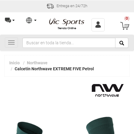
Entrega en 24/72h
(
0
)
Toggle
navigation
Inicio
Northwave
Calcetín Northwave EXTREME FIVE Petrol