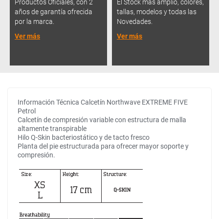
Productos Oficiales, con 2
El Stock más amplio, colores,
años de garantía ofrecida
tallas, modelos y todas las
por la marca.
Novedades.
Ver más
Ver más
Información Técnica Calcetín Northwave EXTREME FIVE
Petrol
Calcetín de compresión variable con estructura de malla
altamente transpirable
Hilo Q-Skin bacteriostático y de tacto fresco
Planta del pie estructurada para ofrecer mayor soporte y
compresión.