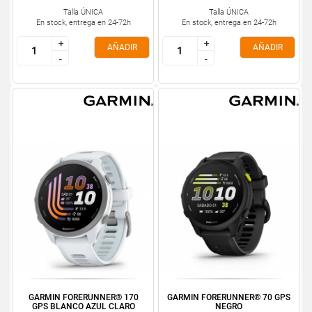
Talla ÚNICA
Talla ÚNICA
En stock, entrega en 24-72h
En stock, entrega en 24-72h
+
+
+
+
AÑADIR
AÑADIR
-
-
-
-
GARMIN FORERUNNER® 170
GARMIN FORERUNNER® 70 GPS
GPS BLANCO AZUL CLARO
NEGRO