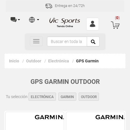
Entrega en 24/72h
(
0
)
Toggle
navigation
Inicio
Outdoor
Electrónica
GPS Garmin
GPS GARMIN OUTDOOR
Tu selección
ELECTRÓNICA
GARMIN
OUTDOOR