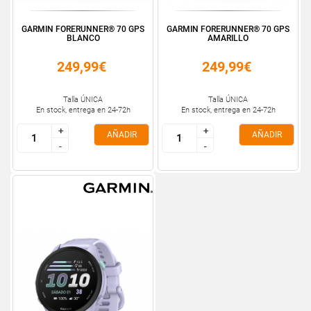
GARMIN FORERUNNER® 70 GPS
GARMIN FORERUNNER® 70 GPS
BLANCO
AMARILLO
249,99€
249,99€
Talla ÚNICA
Talla ÚNICA
En stock, entrega en 24-72h
En stock, entrega en 24-72h
+
+
+
+
AÑADIR
AÑADIR
-
-
-
-