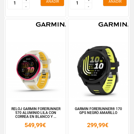
AÑADIR
AÑADIR
-
-
-
-
RELOJ GARMIN FORERUNNER
GARMIN FORERUNNER® 170
570 ALUMINIO LILA CON
GPS NEGRO AMARILLO
CORREA EN BLANCO Y ...
549,99€
299,99€