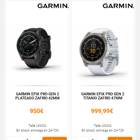
GARMIN EPIX PRO GEN 2
GARMIN EPIX PRO GEN 2
PLATEADO ZAFIRO 42MM
TITANIO ZAFIRO 47MM
950€
999,99€
Talla ÚNICA
Talla ÚNICA
En stock, entrega en 24-72h
En stock, entrega en 24-72h
+
+
+
+