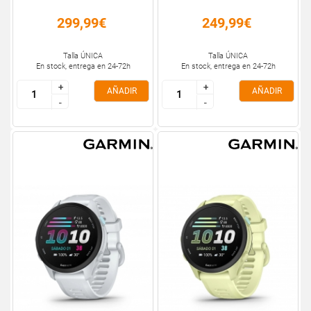
299,99€
249,99€
Talla ÚNICA
Talla ÚNICA
En stock, entrega en 24-72h
En stock, entrega en 24-72h
+
+
+
+
AÑADIR
AÑADIR
-
-
-
-