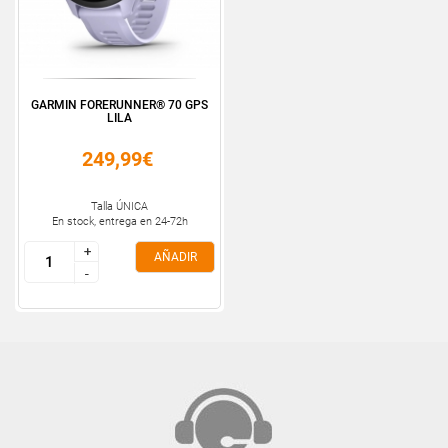
GARMIN FORERUNNER® 70 GPS
LILA
249,99€
Talla ÚNICA
En stock, entrega en 24-72h
+
+
AÑADIR
-
-