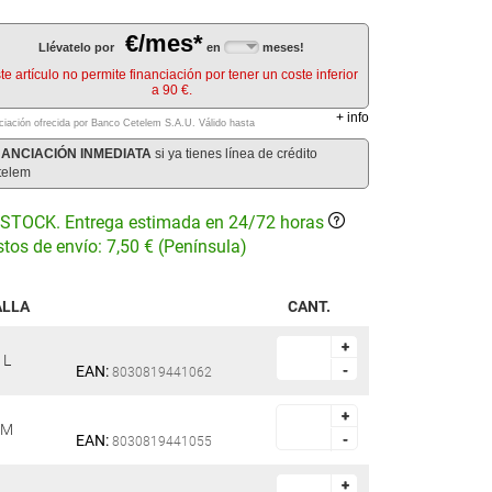
€/mes*
Llévatelo por
en
meses!
te artículo no permite financiación por tener un coste inferior
a 90 €.
+
info
ciación ofrecida por Banco Cetelem S.A.U.
Válido hasta
NANCIACIÓN INMEDIATA
si ya tienes línea de crédito
telem
STOCK. Entrega estimada en 24/72 horas
tos de envío: 7,50 € (Península)
ALLA
CANT.
+
+
L
EAN:
-
-
8030819441062
+
+
M
EAN:
-
-
8030819441055
+
+