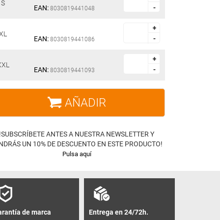
S
EAN:
-
-
8030819441048
+
+
XL
EAN:
-
-
8030819441086
+
+
XXL
EAN:
-
-
8030819441093
AÑADIR
!SUBSCRÍBETE ANTES A NUESTRA NEWSLETTER Y
NDRÁS UN 10% DE DESCUENTO EN ESTE PRODUCTO!
Pulsa aquí
rantía de marca
Entrega en 24/72h.