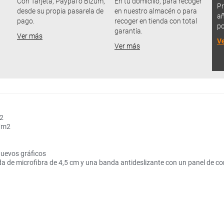
u
Con Tarjeta, Paypal o Bizum,
En tu domicilio, para recoger
Pr
desde su propia pasarela de
en nuestro almacén o para
añ
pago.
recoger en tienda con total
po
garantía.
Ver más
V
Ver más
m2
r/m2
nuevos gráficos
a de microfibra de 4,5 cm y una banda antideslizante con un panel de cort