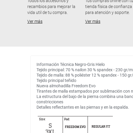
Todos los accesorios y
Tus compras online con t
recambios para mejorar la
tienda física de confianza
vida util de tu compra.
para atención y soporte.
Ver más
Ver más
Información Técnica Negro-Gris Hielo
Tejido principal: 70 % nailon 30 % spandex - 230 gr/
Tejido de malla: 88 % poliéster 12 % spandex - 150 g
Tejido principal teñido
Nueva almohadilla Freedom Evo
Tirantes de malla estampados por sublimación con 
La estructura del bajo de la pierna combina una band
constricciones
Detalles reflectantes en las piernas y en la espalda.