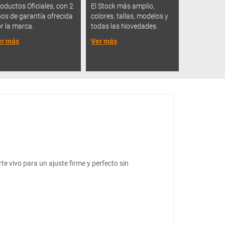
oductos Oficiales, con 2
El Stock más amplio,
os de garantía ofrecida
colores, tallas, modelos y
r la marca.
todas las Novedades.
er más
Ver más
e vivo para un ajuste firme y perfecto sin