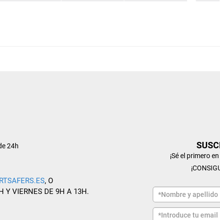
SUSC
de 24h
¡Sé el primero e
¡CONSIG
RTSAFERS.ES
, O
H Y VIERNES DE 9H A 13H.