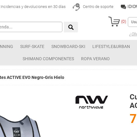
IDI
Incidencias y devoluciones en 30 días
Centro de soporte
(
0
)
¿Olv
NNING
SURF-SKATE
SNOWBOARD-SKI
LIFESTYLE&URBAN
SHIMANO COMPONENTES
ROPA VERANO
tes ACTIVE EVO Negro-Gris Hielo
Cu
AC
7