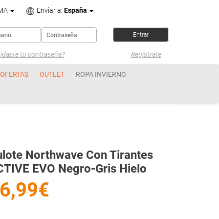
OMA
Enviar a:
España
idaste tu contraseña?
Regístrate
OFERTAS
OUTLET
ROPA INVIERNO
lote Northwave Con Tirantes
TIVE EVO Negro-Gris Hielo
6,99€