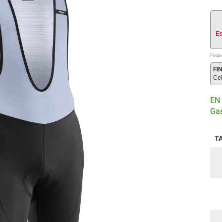
Es
Finan
FI
Ce
EN 
Gas
T