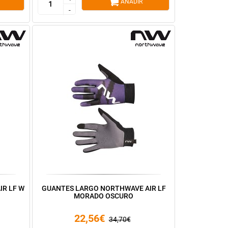
AÑADIR
-
-
R LF W
GUANTES LARGO NORTHWAVE AIR LF
MORADO OSCURO
22,56€
34,70€