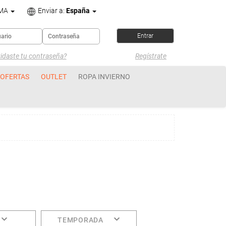
OMA
Enviar a:
España
idaste tu contraseña?
Regístrate
OFERTAS
OUTLET
ROPA INVIERNO
TEMPORADA