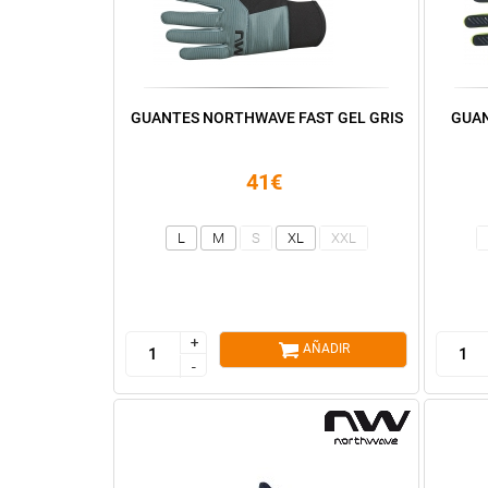
GUANTES NORTHWAVE FAST GEL GRIS
GUAN
41€
L
M
S
XL
XXL
+
+
AÑADIR
-
-