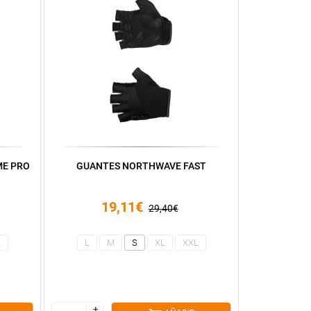
E PRO
GUANTES NORTHWAVE FAST
19,11€
29,40€
L
L
M
S
XL
XXL
+
+