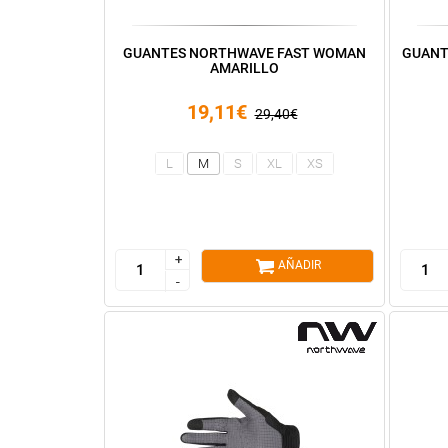
GUANTES NORTHWAVE FAST WOMAN
GUANT
AMARILLO
19,11€
29,40€
L
M
S
XL
XS
+
+
AÑADIR
-
-