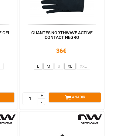
E GEL
GUANTES NORTHWAVE ACTIVE
CONTACT NEGRO
36€
L
L
M
S
XL
XXL
+
+
AÑADIR
-
-