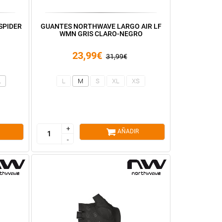
SPIDER
GUANTES NORTHWAVE LARGO AIR LF
WMN GRIS CLARO-NEGRO
23,99€
31,99€
L
L
M
S
XL
XS
+
+
AÑADIR
-
-