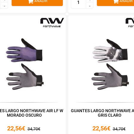
AÑADIR
AÑADIR
-
-
-
-
ES LARGO NORTHWAVE AIR LF W
GUANTES LARGO NORTHWAVE AI
MORADO OSCURO
GRIS CLARO
22,56€
22,56€
34,70€
34,70€