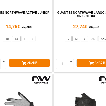
ES NORTHWAVE ACTIVE JUNIOR
GUANTES NORTHWAVE LARGO 
GRIS-NEGRO
14,76€
27,74€
22,70€
36,99€
10
12
6
8
L
M
S
XL
XX
+
+
+
+
AÑADIR
AÑADIR
-
-
-
-