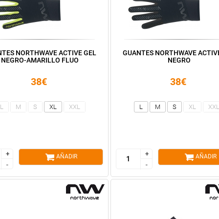
TES NORTHWAVE ACTIVE GEL
GUANTES NORTHWAVE ACTIV
NEGRO-AMARILLO FLUO
NEGRO
38€
38€
L
M
S
XL
XXL
L
M
S
XL
XX
+
+
+
+
AÑADIR
AÑADIR
-
-
-
-