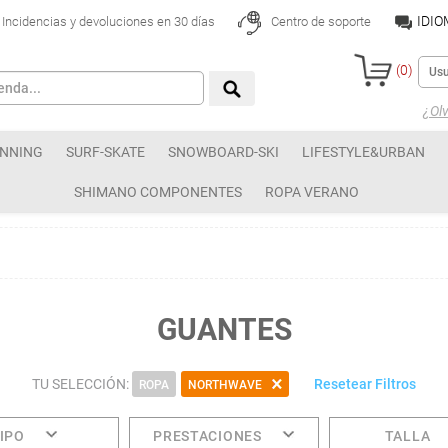
IDI
Incidencias y devoluciones en 30 días
Centro de soporte
(
0
)
¿Olv
NNING
SURF-SKATE
SNOWBOARD-SKI
LIFESTYLE&URBAN
SHIMANO COMPONENTES
ROPA VERANO
GUANTES
TU SELECCIÓN:
Resetear Filtros
ROPA
NORTHWAVE
IPO
PRESTACIONES
TALLA