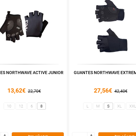
ES NORTHWAVE ACTIVE JUNIOR
GUANTES NORTHWAVE EXTREM
13,62€
27,56€
22,70€
42,40€
10
12
6
8
L
M
S
XL
XX
+
+
+
+