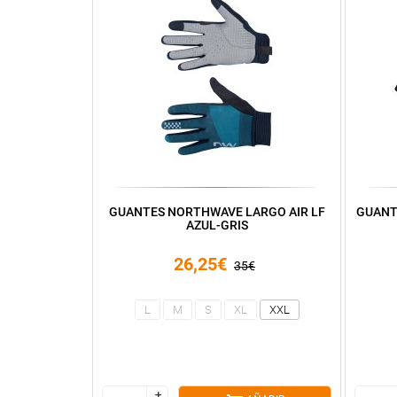
GUANTES NORTHWAVE LARGO AIR LF
GUANT
AZUL-GRIS
26,25€
35€
L
M
S
XL
XXL
+
+