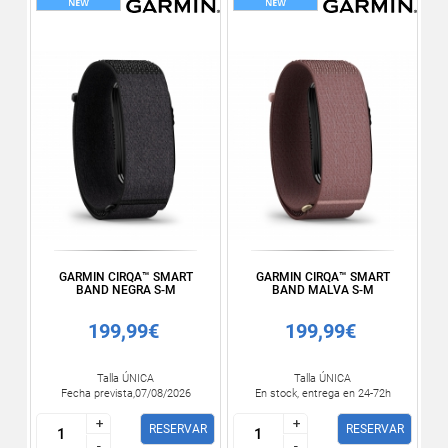
GARMIN CIRQA™ SMART
GARMIN CIRQA™ SMART
BAND NEGRA S-M
BAND MALVA S-M
199,99€
199,99€
Talla ÚNICA
Talla ÚNICA
Fecha prevista,07/08/2026
En stock, entrega en 24-72h
+
+
+
+
RESERVAR
RESERVAR
-
-
-
-