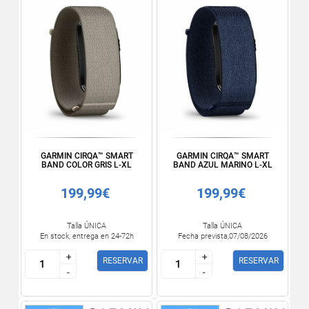
GARMIN CIRQA™ SMART
GARMIN CIRQA™ SMART
BAND COLOR GRIS L-XL
BAND AZUL MARINO L-XL
199,99€
199,99€
Talla ÚNICA
Talla ÚNICA
En stock, entrega en 24-72h
Fecha prevista,07/08/2026
+
+
+
+
RESERVAR
RESERVAR
-
-
-
-