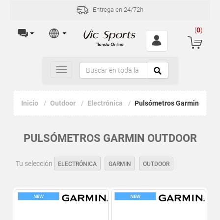
Entrega en 24/72h
(
0
)
Toggle
navigation
Inicio
Outdoor
Electrónica
Pulsómetros Garmin
PULSÓMETROS GARMIN OUTDOOR
Tu selección
ELECTRÓNICA
GARMIN
OUTDOOR