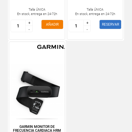
Talla ÚNICA
Talla ÚNICA
En stock, entrega en 24-72h
En stock, entrega en 24-72h
+
+
+
+
AÑADIR
RESERVAR
-
-
-
-
GARMIN MONITOR DE
FRECUENCIA CARDIACA HRM