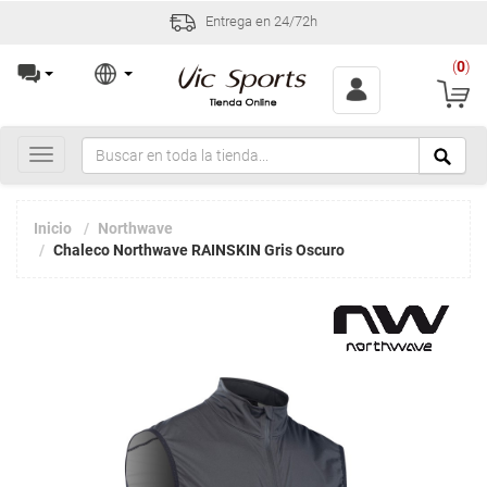
Entrega en 24/72h
(
0
)
Toggle
navigation
Inicio
Northwave
Chaleco Northwave RAINSKIN Gris Oscuro