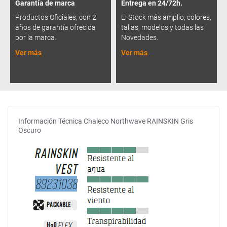
Garantía de marca
Entrega en 24/72h.
Productos Oficiales, con 2
El Stock más amplio, colores,
años de garantía ofrecida
tallas, modelos y todas las
por la marca.
Novedades.
Ver más
Ver más
Información Técnica Chaleco Northwave RAINSKIN Gris
Oscuro