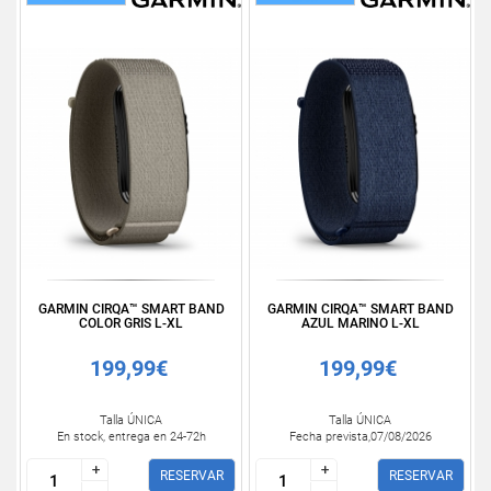
GARMIN CIRQA™ SMART BAND
GARMIN CIRQA™ SMART BAND
COLOR GRIS L-XL
AZUL MARINO L-XL
199,99€
199,99€
Talla ÚNICA
Talla ÚNICA
En stock, entrega en 24-72h
Fecha prevista,07/08/2026
+
+
+
+
RESERVAR
RESERVAR