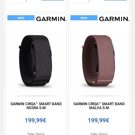
-
-
-
-
GARMIN CIRQA™ SMART BAND
GARMIN CIRQA™ SMART BAND
NEGRA S-M
MALVA S-M
199,99€
199,99€
Talla ÚNICA
Talla ÚNICA