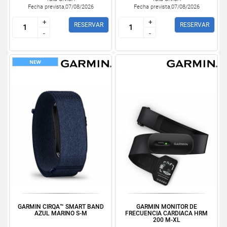
Fecha prevista,07/08/2026
Fecha prevista,07/08/2026
+
+
+
+
RESERVAR
RESERVAR
-
-
-
-
GARMIN CIRQA™ SMART BAND
GARMIN MONITOR DE
AZUL MARINO S-M
FRECUENCIA CARDIACA HRM
200 M-XL