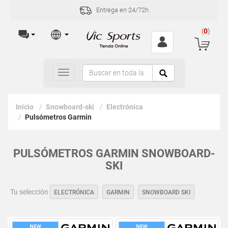
Entrega en 24/72h
(
0
)
Toggle
navigation
Inicio
Snowboard-ski
Electrónica
Pulsómetros Garmin
PULSÓMETROS GARMIN SNOWBOARD-
SKI
Tu selección
ELECTRÓNICA
GARMIN
SNOWBOARD SKI