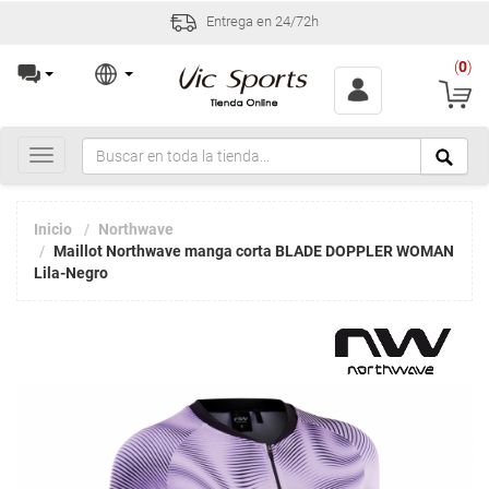
Entrega en 24/72h
(
0
)
Toggle
navigation
Inicio
Northwave
Maillot Northwave manga corta BLADE DOPPLER WOMAN
Lila-Negro