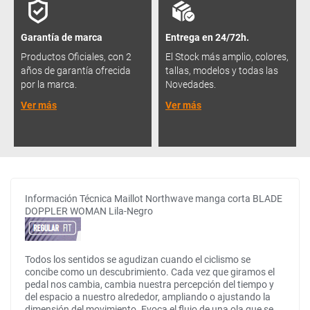
Garantía de marca
Entrega en 24/72h.
Productos Oficiales, con 2
El Stock más amplio, colores,
años de garantía ofrecida
tallas, modelos y todas las
por la marca.
Novedades.
Ver más
Ver más
Información Técnica Maillot Northwave manga corta BLADE
DOPPLER WOMAN Lila-Negro
Todos los sentidos se agudizan cuando el ciclismo se
concibe como un descubrimiento. Cada vez que giramos el
pedal nos cambia, cambia nuestra percepción del tiempo y
del espacio a nuestro alrededor, ampliando o ajustando la
dimensión del movimiento. Evoca el flujo de una ola que se